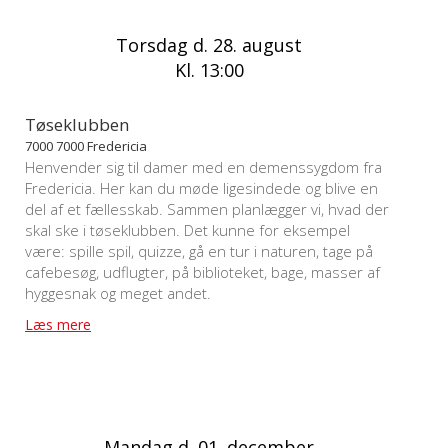
Torsdag d. 28. august
Kl. 13:00
Tøseklubben
7000 7000 Fredericia
Henvender sig til damer med en demenssygdom fra
Fredericia. Her kan du møde ligesindede og blive en
del af et fællesskab. Sammen planlægger vi, hvad der
skal ske i tøseklubben. Det kunne for eksempel
være: spille spil, quizze, gå en tur i naturen, tage på
cafebesøg, udflugter, på biblioteket, bage, masser af
hyggesnak og meget andet.
Læs mere
Mandag d. 01. december