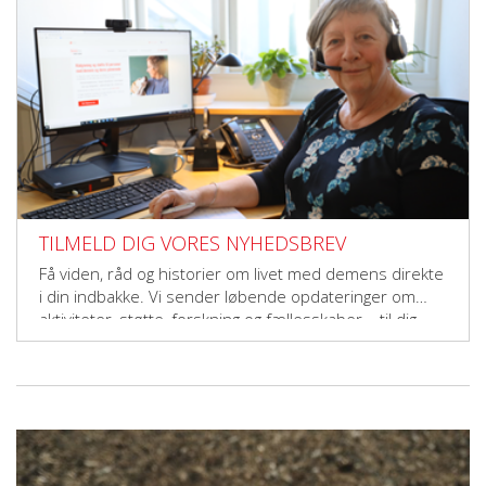
TILMELD DIG VORES NYHEDSBREV
Få viden, råd og historier om livet med demens direkte
i din indbakke. Vi sender løbende opdateringer om
aktiviteter, støtte, forskning og fællesskaber – til dig,
der vil gøre en forskel.