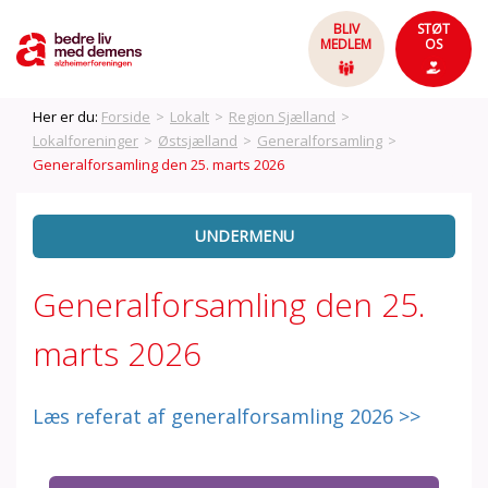
BLIV
STØT
MEDLEM
OS
Her er du:
Forside
>
Lokalt
>
Region Sjælland
>
Lokalforeninger
>
Østsjælland
>
Generalforsamling
>
Generalforsamling den 25. marts 2026
UNDERMENU
Generalforsamling den 25.
marts 2026
Læs referat af generalforsamling 2026 >>