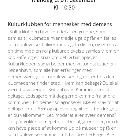
Kl. 10:30
Kulturklubben for mennesker med demens
I Kulturklubben bliver du del af en gruppe, som
samles til klubmøde hver tredje uge og får en fælles
kulturoplevelse. I bliver modtaget i døren, og efter ca.
en time med en rolig kulturoplevelse samles vi om en
kop kaffe og en snak om det, vi har oplevet.
Kulturklubben samarbejder med kulturinstitutioner i
København, som alle har erfaringer med
demensvenlige kulturoplevelser, og det er hos dem,
klubmøderne finder sted. Hvem kan deltage? Du skal
være bosiddende i Københavns Kommune for at
deltage. Ledsagere må dog gerne komme fra andre
kommuner. En demensdiagnose er ikke et krav for at
deltage. Er du 65+ og oplever kognitive udfordringer,
er du velkommen. Let, moderat eller svær demens?
Det går vi ikke så meget op i. Det afgørende er, om du
kan have glæde af at komme ud på museer og få en
kulturoplevelse sammen med andre. Ledsager Alle