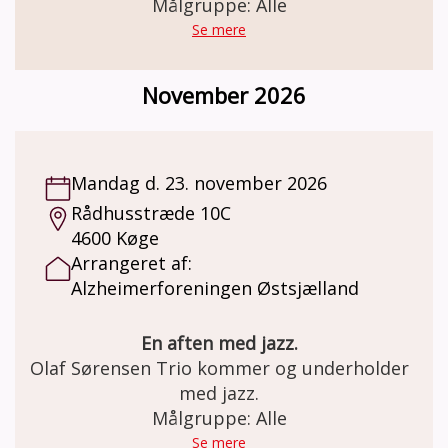
intet andet, bringe minder og følelser frem,
Målgruppe: Alle
som vi for længst troede, vi havde glemt. En
Se mere
sang kan sende os direkte tilbage i tiden, til
en gammel kærlighed, en sorg, en lykke, ja
November 2026
sågar en duft! Koncerten er blevet til
gennem samarbejde mellem
Alzheimerforeningen Østsjælland og
Roskilde Oplysningsforbund.
Mandag d. 23. november 2026
Rådhusstræde 10C
4600 Køge
Arrangeret af:
Alzheimerforeningen Østsjælland
En aften med jazz.
Olaf Sørensen Trio kommer og underholder
med jazz.
Målgruppe: Alle
Se mere