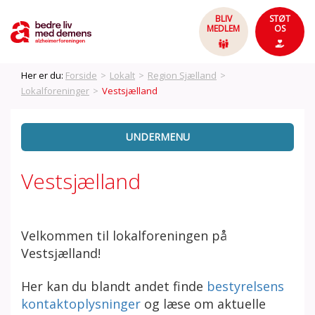
BLIV
STØT
MEDLEM
OS
Her er du:
Forside
>
Lokalt
>
Region Sjælland
>
Lokalforeninger
>
Vestsjælland
UNDERMENU
Vestsjælland
Velkommen til lokalforeningen på
Vestsjælland!
Her kan du blandt andet finde
bestyrelsens
kontaktoplysninger
og læse om aktuelle