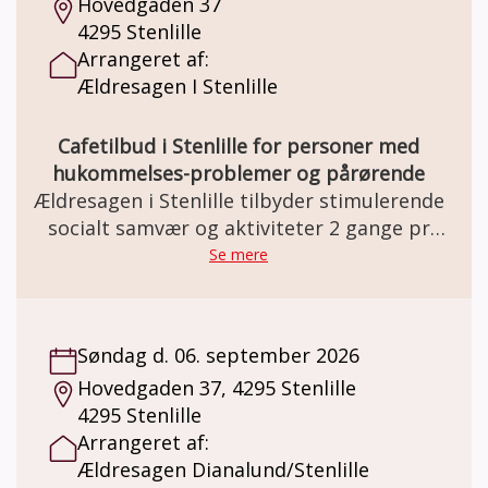
Hovedgaden 37
4295 Stenlille
Arrangeret af:
Ældresagen I Stenlille
Cafetilbud i Stenlille for personer med
hukommelses-problemer og pårørende
Ældresagen i Stenlille tilbyder stimulerende
socialt samvær og aktiviteter 2 gange pr
måned.
Se mere
Søndag d. 06. september 2026
Hovedgaden 37, 4295 Stenlille
4295 Stenlille
Arrangeret af:
Ældresagen Dianalund/Stenlille