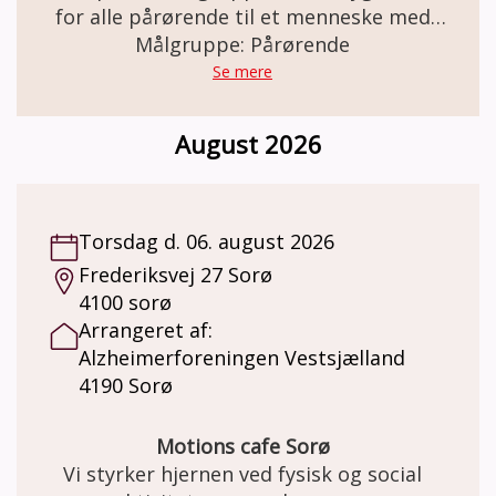
for alle pårørende til et menneske med
demens. Her er der plads til både de gode
Målgruppe: Pårørende
og de svære samtaler. Gruppen mødes en
Se mere
gang om måneden i 2 timer og forløber over
otte gange i alt. Gruppen faciliteres af en
August 2026
gruppeleder, der er frivillig, men som har
været på kursus ved Alzheimerforeningen.
Du kan læse mere om gruppen og tilmelde
dig her:
Torsdag d. 06. august 2026
https://www.alzheimer.dk/aktiviteter/paaroeren
Frederiksvej 27 Sorø
trivsel/paaroerende/paaroerendegruppe/
4100 sorø
Arrangeret af:
Alzheimerforeningen Vestsjælland
4190 Sorø
Motions cafe Sorø
Vi styrker hjernen ved fysisk og social