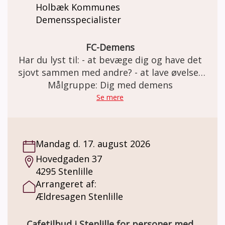
Holbæk Kommunes
Demensspecialister
FC-Demens
Har du lyst til: - at bevæge dig og have det
sjovt sammen med andre? - at lave øvelser
med og uden bold i et trygt fællesskab? Så
Målgruppe: Dig med demens
er FC Demens i Jernløse BK lige noget for
Se mere
dig. Vi har det sjovt på banen og slutter
træningen af med en god snak over en kop
kaffe. Holdet er for personer med
Mandag d. 17. august 2026
demenslignende symptomer og demens i
Hovedgaden 37
tidligt stadie. Tag gerne din ven eller
4295 Stenlille
pårørende med. Der tages hensyn til hver
Arrangeret af:
enkelt spiller og vi passer vi på hinanden.
Ældresagen Stenlille
Cafetilbud i Stenlille for personer med