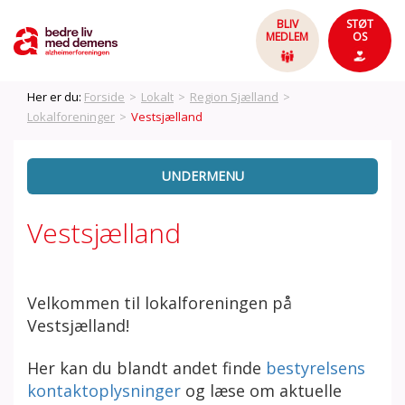
BLIV
STØT
MEDLEM
OS
Her er du:
Forside
>
Lokalt
>
Region Sjælland
>
Lokalforeninger
>
Vestsjælland
UNDERMENU
Vestsjælland
Velkommen til lokalforeningen på
Vestsjælland!
Her kan du blandt andet finde
bestyrelsens
kontaktoplysninger
og læse om aktuelle