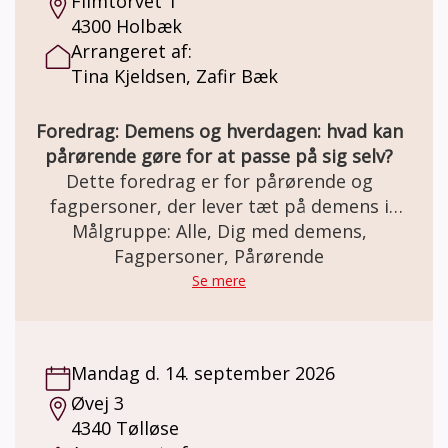
Filmtorvet 1
4300 Holbæk
Arrangeret af:
Tina Kjeldsen, Zafir Bæk
Foredrag: Demens og hverdagen: hvad kan
pårørende gøre for at passe på sig selv?
Dette foredrag er for pårørende og
fagpersoner, der lever tæt på demens i
hverdagen. Du får en praksisnær forståelse
Målgruppe: Alle, Dig med demens,
af, hvordan demens påvirker døgnrytme,
Fagpersoner, Pårørende
søvn, uro og kommunikation, og hvad der
Se mere
konkret kan hjælpe, når belastningen bliver
stor. Med udgangspunkt i mange års
erfaring deler demenskonsulent Tina
Mandag d. 14. september 2026
Kjeldsen og Zafir Bæk viden, perspektiver og
Øvej 3
enkle greb, der kan skabe mere tryghed,
4340 Tølløse
struktur og overskuelighed for både den