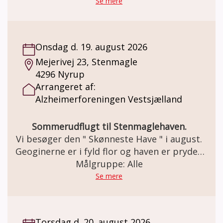
Se mere
Onsdag d. 19. august 2026
Mejerivej 23, Stenmagle
4296 Nyrup
Arrangeret af:
Alzheimerforeningen Vestsjælland
Sommerudflugt til Stenmaglehaven.
Vi besøger den " Skønneste Have " i august.
Geoginerne er i fyld flor og haven er pryden
med sten, vand og smukke stier. Vi serverer
Målgruppe: Alle
kaffe og kagebord.
Se mere
Torsdag d. 20. august 2026