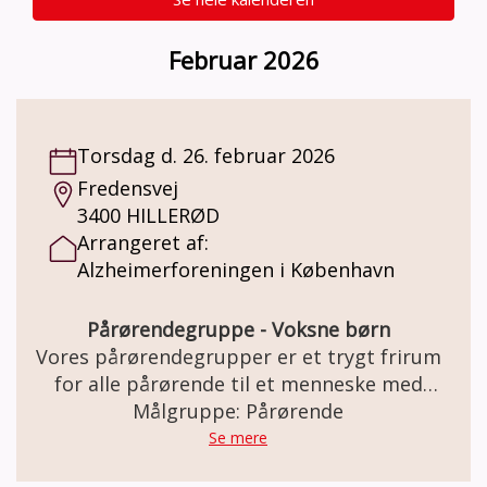
Februar 2026
Torsdag d. 26. februar 2026
Fredensvej
3400 HILLERØD
Arrangeret af:
Alzheimerforeningen i København
Pårørendegruppe - Voksne børn
Vores pårørendegrupper er et trygt frirum
for alle pårørende til et menneske med
demens. Her er der plads til både de gode
Målgruppe: Pårørende
og de svære samtaler. Gruppen mødes en
Se mere
gang om måneden i 2 timer og forløber over