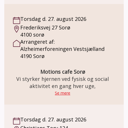
Roskilde måske noget for dig. Her får du
mulighed for at være en del af et trygt
Torsdag d. 27. august 2026
fællesskab, hvor vi har fokus på gode
Frederiksvej 27 Sorø
oplevelser, hyggeligt samvær og aktiviteter,
4100 sorø
der giver glæde og holder både krop og
Arrangeret af:
hjerne i gang. Du er også velkommen til at
Alzheimerforeningen Vestsjælland
tage en pårørende med.
4190 Sorø
Motions cafe Sorø
Vi styrker hjernen ved fysisk og social
aktivitet en gang hver uge,
Se mere
Torsdag d. 27. august 2026