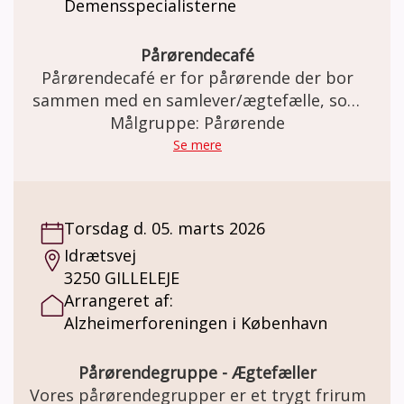
Demensspecialisterne
Pårørendecafé
Pårørendecafé er for pårørende der bor
sammen med en samlever/ægtefælle, som
har en demenssygdom eller nedsat
Målgruppe: Pårørende
hukommelse. I Caféen er der mulighed for at
Se mere
møde andre pårørende og dele erfaringer og
oplevelser med hinanden.
Torsdag d. 05. marts 2026
Idrætsvej
3250 GILLELEJE
Arrangeret af:
Alzheimerforeningen i København
Pårørendegruppe - Ægtefæller
Vores pårørendegrupper er et trygt frirum