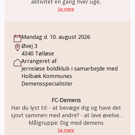
aktivitet en gang hver uge,
Se mere
Mandag d. 10. august 2026
Øvej 3
4340 Tølløse
Arrangeret af:
Jernsløse boldklub i samarbejde med
Holbæk Kommunes
Demensspecialister
FC-Demens
Har du lyst til: - at bevæge dig og have det
sjovt sammen med andre? - at lave øvelser
med og uden bold i et trygt fællesskab? Så
Målgruppe: Dig med demens
er FC Demens i Jernløse BK lige noget for
Se mere