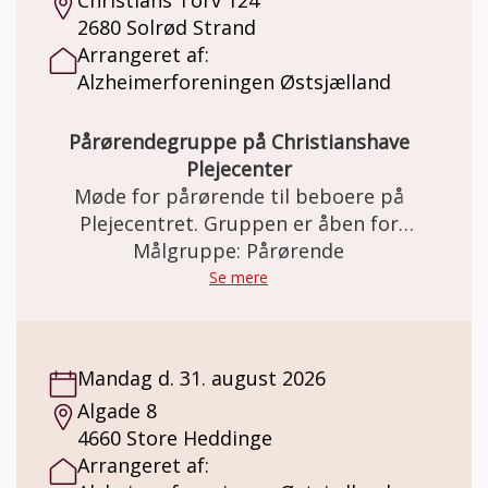
Christians Torv 124
2680 Solrød Strand
Arrangeret af:
Alzheimerforeningen Østsjælland
Pårørendegruppe på Christianshave
Plejecenter
Møde for pårørende til beboere på
Plejecentret. Gruppen er åben for
ægtefæller, børn, venner eller andre
Målgruppe: Pårørende
nærtstående.
Se mere
Mandag d. 31. august 2026
Algade 8
4660 Store Heddinge
Arrangeret af: