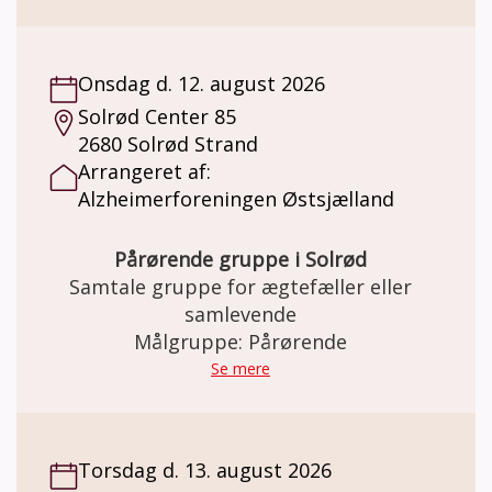
dig. Vi har det sjovt på banen og slutter
træningen af med en god snak over en kop
kaffe. Holdet er for personer med
Onsdag d. 12. august 2026
demenslignende symptomer og demens i
Solrød Center 85
tidligt stadie. Tag gerne din ven eller
2680 Solrød Strand
pårørende med. Der tages hensyn til hver
Arrangeret af:
enkelt spiller og vi passer vi på hinanden.
Alzheimerforeningen Østsjælland
Pårørende gruppe i Solrød
Samtale gruppe for ægtefæller eller
samlevende
Målgruppe: Pårørende
Se mere
Torsdag d. 13. august 2026