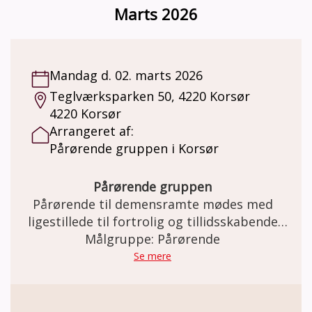
otte gange i alt. Gruppen faciliteres af en
Marts 2026
gruppeleder, der er frivillig, men som har
været på kursus ved Alzheimerforeningen.
Du kan læse mere om gruppen og tilmelde
dig her:
Mandag d. 02. marts 2026
https://www.alzheimer.dk/aktiviteter/paaroeren
Teglværksparken 50, 4220 Korsør
trivsel/paaroerende/paaroerendegruppe/
4220 Korsør
Arrangeret af:
Pårørende gruppen i Korsør
Pårørende gruppen
Pårørende til demensramte mødes med
ligestillede til fortrolig og tillidsskabende
samtale om processen i demens forløbet.
Målgruppe: Pårørende
Før og efter døden.
Se mere