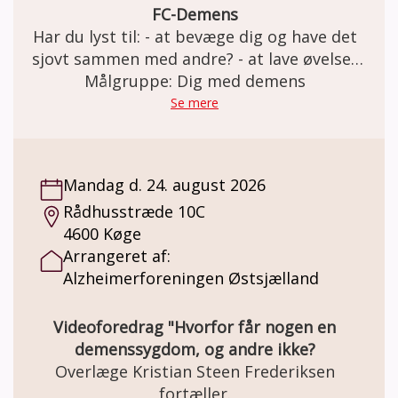
FC-Demens
Har du lyst til: - at bevæge dig og have det
sjovt sammen med andre? - at lave øvelser
med og uden bold i et trygt fællesskab? Så
Målgruppe: Dig med demens
er FC Demens i Jernløse BK lige noget for
Se mere
dig. Vi har det sjovt på banen og slutter
træningen af med en god snak over en kop
kaffe. Holdet er for personer med
Mandag d. 24. august 2026
demenslignende symptomer og demens i
Rådhusstræde 10C
tidligt stadie. Tag gerne din ven eller
4600 Køge
pårørende med. Der tages hensyn til hver
Arrangeret af:
enkelt spiller og vi passer vi på hinanden.
Alzheimerforeningen Østsjælland
Videoforedrag "Hvorfor får nogen en
demenssygdom, og andre ikke?
Overlæge Kristian Steen Frederiksen
fortæller.