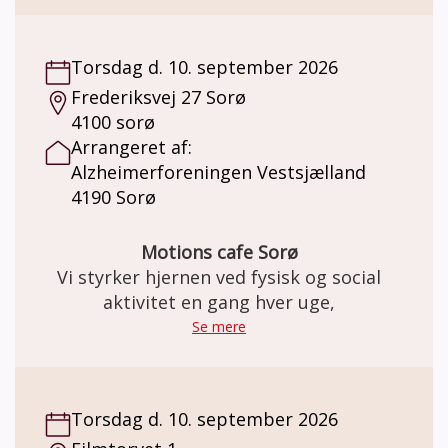
Demensvenlig fællessang (demenskor) for
mennesker med demenssygdom og deres
pårørende er et inkluderende og støttende
Torsdag d. 10. september 2026
fællesskab, hvor personer med demens kan
Frederiksvej 27 Sorø
opleve glæden ved at synge sammen med
4100 sorø
andre. Sangaktiviteterne er tilpasset
Arrangeret af:
deltagernes behov og evner, hvilket skaber
Alzheimerforeningen Vestsjælland
en tryg og stimulerende atmosfære. Musik
4190 Sorø
og sang har en positiv effekt på humør og
hukommelse, og deltagerne kan nyde et
frirum fra hverdagens udfordringer i et
Motions cafe Sorø
kreativt og omsorgsfuldt miljø. Pårørende til
Vi styrker hjernen ved fysisk og social
demenssyge skal ikke tilmelde sig, men
aktivitet en gang hver uge,
deltager GRATIS. Kun én pårørende pr.
Se mere
demensdeltager.
Torsdag d. 10. september 2026