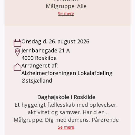
Målgruppe: Alle
Se mere
Onsdag d. 26. august 2026
Jernbanegade 21 A
4000 Roskilde
Arrangeret af:
Alzheimerforeningen Lokalafdeling
Østsjælland
Daghøjskole i Roskilde
Et hyggeligt fællesskab med oplevelser,
aktivitet og samvær. Har d en
demenssygdom, og har du lyst til at møde
Målgruppe: Dig med demens, Pårørende
andre i samme situation, så er
Se mere
Alzheimerforeningens nye daghøjskole i