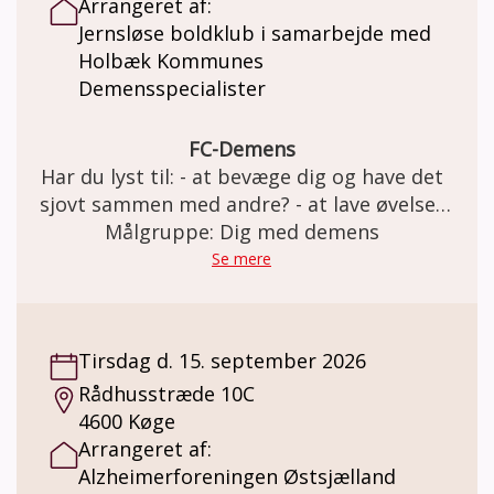
Arrangeret af:
demensramte og de pårørende, uden
Jernsløse boldklub i samarbejde med
mirakelløsninger.
Holbæk Kommunes
Demensspecialister
FC-Demens
Har du lyst til: - at bevæge dig og have det
sjovt sammen med andre? - at lave øvelser
med og uden bold i et trygt fællesskab? Så
Målgruppe: Dig med demens
er FC Demens i Jernløse BK lige noget for
Se mere
dig. Vi har det sjovt på banen og slutter
træningen af med en god snak over en kop
kaffe. Holdet er for personer med
Tirsdag d. 15. september 2026
demenslignende symptomer og demens i
Rådhusstræde 10C
tidligt stadie. Tag gerne din ven eller
4600 Køge
pårørende med. Der tages hensyn til hver
Arrangeret af:
enkelt spiller og vi passer vi på hinanden.
Alzheimerforeningen Østsjælland