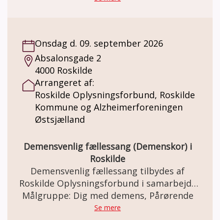
Onsdag d. 09. september 2026
Absalonsgade 2
4000 Roskilde
Arrangeret af:
Roskilde Oplysningsforbund, Roskilde
Kommune og Alzheimerforeningen
Østsjælland
Demensvenlig fællessang (Demenskor) i
Roskilde
Demensvenlig fællessang tilbydes af
Roskilde Oplysningsforbund i samarbejde
med Roskilde Kommunes Demensteam og
Målgruppe: Dig med demens, Pårørende
Alzheimerforeningen Østsjælland.
Se mere