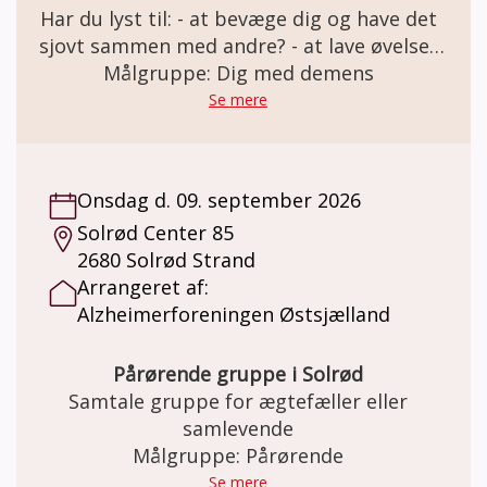
Har du lyst til: - at bevæge dig og have det
sjovt sammen med andre? - at lave øvelser
med og uden bold i et trygt fællesskab? Så
Målgruppe: Dig med demens
er FC Demens i Jernløse BK lige noget for
Se mere
dig. Vi har det sjovt på banen og slutter
træningen af med en god snak over en kop
kaffe. Holdet er for personer med
Onsdag d. 09. september 2026
demenslignende symptomer og demens i
Solrød Center 85
tidligt stadie. Tag gerne din ven eller
2680 Solrød Strand
pårørende med. Der tages hensyn til hver
Arrangeret af:
enkelt spiller og vi passer vi på hinanden.
Alzheimerforeningen Østsjælland
Pårørende gruppe i Solrød
Samtale gruppe for ægtefæller eller
samlevende
Målgruppe: Pårørende
Se mere