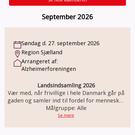
September 2026
Søndag d. 27. september 2026
Region Sjælland
Arrangeret af:
Alzheimerforeningen
Landsindsamling 2026
Vær med, når frivillige i hele Danmark går på
gaden og samler ind til fordel for mennesker
med demens og deres pårørende. Giv 2-3
Målgruppe: Alle
timer af din tid og gå en rute i dit
Se mere
lokalområde. De indsamlede midler går
blandt andet til forskning, gratis rådgivning