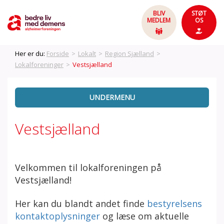
BLIV
STØT
MEDLEM
OS
Her er du:
Forside
>
Lokalt
>
Region Sjælland
>
Lokalforeninger
>
Vestsjælland
UNDERMENU
Vestsjælland
Velkommen til lokalforeningen på
Vestsjælland!
Her kan du blandt andet finde
bestyrelsens
kontaktoplysninger
og læse om aktuelle