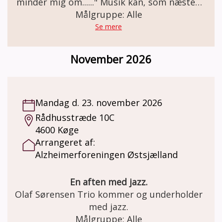
minder mig om......" Musik kan, som næsten
intet andet, bringe minder og følelser frem,
Målgruppe: Alle
som vi for længst troede, vi havde glemt. En
Se mere
sang kan sende os direkte tilbage i tiden, til
en gammel kærlighed, en sorg, en lykke, ja
November 2026
sågar en duft! Koncerten er blevet til
gennem samarbejde mellem
Alzheimerforeningen Østsjælland og
Roskilde Oplysningsforbund.
Mandag d. 23. november 2026
Rådhusstræde 10C
4600 Køge
Arrangeret af:
Alzheimerforeningen Østsjælland
En aften med jazz.
Olaf Sørensen Trio kommer og underholder
med jazz.
Målgruppe: Alle