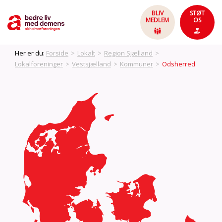
BLIV
STØT
MEDLEM
OS
Her er du:
Forside
>
Lokalt
>
Region Sjælland
>
Lokalforeninger
>
Vestsjælland
>
Kommuner
>
Odsherred