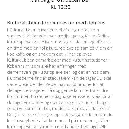
Kl. 10:30
Kulturklubben for mennesker med demens
I Kulturklubben bliver du del af en gruppe, som
samles til klubmøde hver tredje uge og får en fælles
kulturoplevelse. I bliver modtaget i døren, og efter ca.
en time med en rolig kulturoplevelse samles vi om en
kop kaffe og en snak om det, vi har oplevet.
Kulturklubben samarbejder med kulturinstitutioner i
København, som alle har erfaringer med
demensvenlige kulturoplevelser, og det er hos dem,
klubmøderne finder sted. Hvem kan deltage? Du skal
være bosiddende i Københavns Kommune for at
deltage. Ledsagere må dog gerne komme fra andre
kommuner. En demensdiagnose er ikke et krav for at
deltage. Er du 65+ og oplever kognitive udfordringer,
er du velkommen. Let, moderat eller svær demens?
Det går vi ikke så meget op i. Det afgørende er, om du
kan have glæde af at komme ud på museer og få en
kulturoplevelse sammen med andre. Ledsager Alle