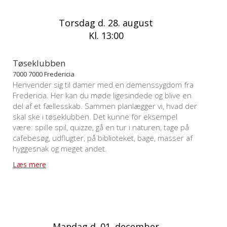
Torsdag d. 28. august
Kl. 13:00
Tøseklubben
7000 7000 Fredericia
Henvender sig til damer med en demenssygdom fra
Fredericia. Her kan du møde ligesindede og blive en
del af et fællesskab. Sammen planlægger vi, hvad der
skal ske i tøseklubben. Det kunne for eksempel
være: spille spil, quizze, gå en tur i naturen, tage på
cafebesøg, udflugter, på biblioteket, bage, masser af
hyggesnak og meget andet.
Læs mere
Mandag d. 01. december