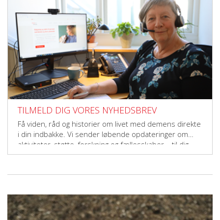
TILMELD DIG VORES NYHEDSBREV
Få viden, råd og historier om livet med demens direkte
i din indbakke. Vi sender løbende opdateringer om
aktiviteter, støtte, forskning og fællesskaber – til dig,
der vil gøre en forskel.