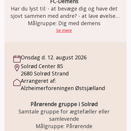
FC-Demens
Har du lyst til: - at bevæge dig og have det
sjovt sammen med andre? - at lave øvelser
med og uden bold i et trygt fællesskab? Så
Målgruppe: Dig med demens
er FC Demens i Jernløse BK lige noget for
Se mere
dig. Vi har det sjovt på banen og slutter
træningen af med en god snak over en kop
kaffe. Holdet er for personer med
Onsdag d. 12. august 2026
demenslignende symptomer og demens i
Solrød Center 85
tidligt stadie. Tag gerne din ven eller
2680 Solrød Strand
pårørende med. Der tages hensyn til hver
Arrangeret af:
enkelt spiller og vi passer vi på hinanden.
Alzheimerforeningen Østsjælland
Pårørende gruppe i Solrød
Samtale gruppe for ægtefæller eller
samlevende
Målgruppe: Pårørende