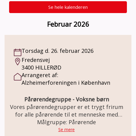
Se hele kalenderen
Februar 2026
Torsdag d. 26. februar 2026
Fredensvej
3400 HILLERØD
Arrangeret af:
Alzheimerforeningen i København
Pårørendegruppe - Voksne børn
Vores pårørendegrupper er et trygt frirum
for alle pårørende til et menneske med
demens. Her er der plads til både de gode
Målgruppe: Pårørende
og de svære samtaler. Gruppen mødes en
Se mere