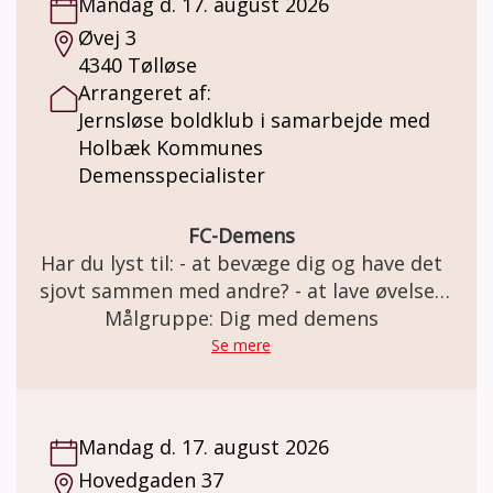
Mandag d. 17. august 2026
Øvej 3
4340 Tølløse
Arrangeret af:
Jernsløse boldklub i samarbejde med
Holbæk Kommunes
Demensspecialister
FC-Demens
Har du lyst til: - at bevæge dig og have det
sjovt sammen med andre? - at lave øvelser
med og uden bold i et trygt fællesskab? Så
Målgruppe: Dig med demens
er FC Demens i Jernløse BK lige noget for
Se mere
dig. Vi har det sjovt på banen og slutter
træningen af med en god snak over en kop
kaffe. Holdet er for personer med
Mandag d. 17. august 2026
demenslignende symptomer og demens i
Hovedgaden 37
tidligt stadie. Tag gerne din ven eller