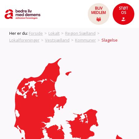
BLIV
STØT
MEDLEM
OS
Her er du:
Forside
>
Lokalt
>
Region Sjælland
>
Lokalforeninger
>
Vestsjælland
>
Kommuner
>
Slagelse