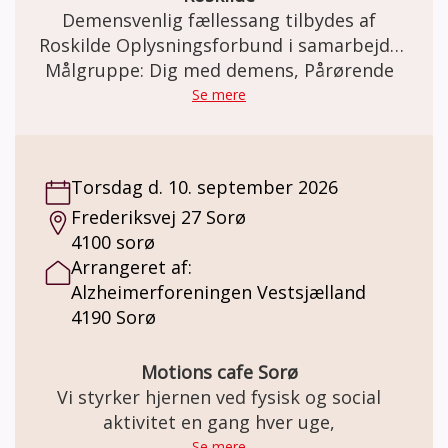
Demensvenlig fællessang tilbydes af
Roskilde Oplysningsforbund i samarbejde
med Roskilde Kommunes Demensteam og
Målgruppe: Dig med demens, Pårørende
Alzheimerforeningen Østsjælland.
Se mere
Demensvenlig fællessang (demenskor) for
mennesker med demenssygdom og deres
pårørende er et inkluderende og støttende
Torsdag d. 10. september 2026
fællesskab, hvor personer med demens kan
Frederiksvej 27 Sorø
opleve glæden ved at synge sammen med
4100 sorø
andre. Sangaktiviteterne er tilpasset
Arrangeret af:
deltagernes behov og evner, hvilket skaber
Alzheimerforeningen Vestsjælland
en tryg og stimulerende atmosfære. Musik
4190 Sorø
og sang har en positiv effekt på humør og
hukommelse, og deltagerne kan nyde et
frirum fra hverdagens udfordringer i et
Motions cafe Sorø
kreativt og omsorgsfuldt miljø. Pårørende til
Vi styrker hjernen ved fysisk og social
demenssyge skal ikke tilmelde sig, men
aktivitet en gang hver uge,
deltager GRATIS. Kun én pårørende pr.
Se mere