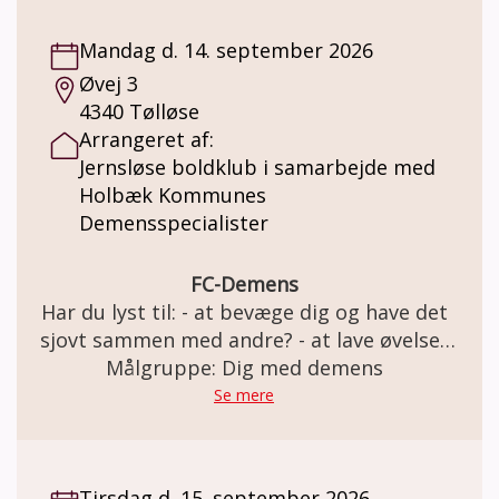
stor. Med udgangspunkt i mange års
erfaring deler demenskonsulent Tina
Mandag d. 14. september 2026
Kjeldsen og Zafir Bæk viden, perspektiver og
Øvej 3
enkle greb, der kan skabe mere tryghed,
4340 Tølløse
struktur og overskuelighed for både den
Arrangeret af:
demensramte og de pårørende, uden
Jernsløse boldklub i samarbejde med
mirakelløsninger.
Holbæk Kommunes
Demensspecialister
FC-Demens
Har du lyst til: - at bevæge dig og have det
sjovt sammen med andre? - at lave øvelser
med og uden bold i et trygt fællesskab? Så
Målgruppe: Dig med demens
er FC Demens i Jernløse BK lige noget for
Se mere
dig. Vi har det sjovt på banen og slutter
træningen af med en god snak over en kop
kaffe. Holdet er for personer med
Tirsdag d. 15. september 2026