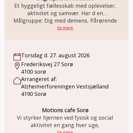
Et hyggeligt fællesskab med oplevelser,
aktivitet og samvær. Har d en
demenssygdom, og har du lyst til at møde
Målgruppe: Dig med demens, Pårørende
andre i samme situation, så er
Se mere
Alzheimerforeningens nye daghøjskole i
Roskilde måske noget for dig. Her får du
mulighed for at være en del af et trygt
Torsdag d. 27. august 2026
fællesskab, hvor vi har fokus på gode
Frederiksvej 27 Sorø
oplevelser, hyggeligt samvær og aktiviteter,
4100 sorø
der giver glæde og holder både krop og
Arrangeret af:
hjerne i gang. Du er også velkommen til at
Alzheimerforeningen Vestsjælland
tage en pårørende med.
4190 Sorø
Motions cafe Sorø
Vi styrker hjernen ved fysisk og social
aktivitet en gang hver uge,
Se mere