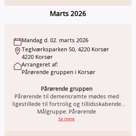
gang om måneden i 2 timer og forløber over
otte gange i alt. Gruppen faciliteres af en
Marts 2026
gruppeleder, der er frivillig, men som har
været på kursus ved Alzheimerforeningen.
Du kan læse mere om gruppen og tilmelde
dig her:
Mandag d. 02. marts 2026
https://www.alzheimer.dk/aktiviteter/paaroeren
Teglværksparken 50, 4220 Korsør
trivsel/paaroerende/paaroerendegruppe/
4220 Korsør
Arrangeret af:
Pårørende gruppen i Korsør
Pårørende gruppen
Pårørende til demensramte mødes med
ligestillede til fortrolig og tillidsskabende
samtale om processen i demens forløbet.
Målgruppe: Pårørende
Før og efter døden.
Se mere