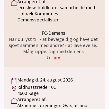
Arrangeret af:
Jernsløse boldklub i samarbejde med
Holbæk Kommunes
Demensspecialister
FC-Demens
Har du lyst til: - at bevæge dig og have det
sjovt sammen med andre? - at lave øvelser
med og uden bold i et trygt fællesskab? Så
Målgruppe: Dig med demens
er FC Demens i Jernløse BK lige noget for
Se mere
dig. Vi har det sjovt på banen og slutter
træningen af med en god snak over en kop
kaffe. Holdet er for personer med
Mandag d. 24. august 2026
demenslignende symptomer og demens i
Rådhusstræde 10C
tidligt stadie. Tag gerne din ven eller
4600 Køge
pårørende med. Der tages hensyn til hver
Arrangeret af:
enkelt spiller og vi passer vi på hinanden.
Alzheimerforeningen Østsjælland