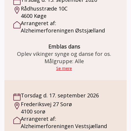
demenslignende symptomer og demens i
Rådhusstræde 10C
tidligt stadie. Tag gerne din ven eller
4600 Køge
pårørende med. Der tages hensyn til hver
Arrangeret af:
enkelt spiller og vi passer vi på hinanden.
Alzheimerforeningen Østsjælland
Emblas dans
Oplev vikinger synge og danse for os.
Målgruppe: Alle
Se mere
Torsdag d. 17. september 2026
Frederiksvej 27 Sorø
4100 sorø
Arrangeret af:
Alzheimerforeningen Vestsjælland