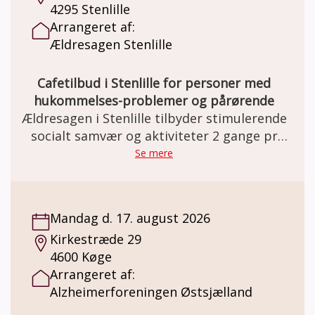
4295 Stenlille
pårørende med. Der tages hensyn til hver
Arrangeret af:
enkelt spiller og vi passer vi på hinanden.
Ældresagen Stenlille
Cafetilbud i Stenlille for personer med
hukommelses-problemer og pårørende
Ældresagen i Stenlille tilbyder stimulerende
socialt samvær og aktiviteter 2 gange pr
måned.
Se mere
Mandag d. 17. august 2026
Kirkestræde 29
4600 Køge
Arrangeret af:
Alzheimerforeningen Østsjælland