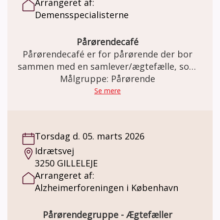
Arrangeret af:
Demensspecialisterne
Pårørendecafé
Pårørendecafé er for pårørende der bor
sammen med en samlever/ægtefælle, som
har en demenssygdom eller nedsat
Målgruppe: Pårørende
hukommelse. I Caféen er der mulighed for at
Se mere
møde andre pårørende og dele erfaringer og
oplevelser med hinanden.
Torsdag d. 05. marts 2026
Idrætsvej
3250 GILLELEJE
Arrangeret af:
Alzheimerforeningen i København
Pårørendegruppe - Ægtefæller