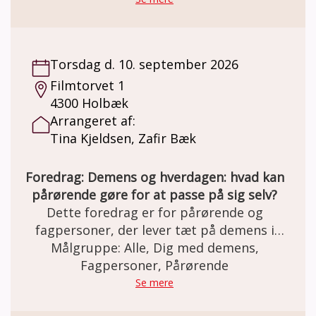
demensdeltager.
Torsdag d. 10. september 2026
Filmtorvet 1
4300 Holbæk
Arrangeret af:
Tina Kjeldsen, Zafir Bæk
Foredrag: Demens og hverdagen: hvad kan
pårørende gøre for at passe på sig selv?
Dette foredrag er for pårørende og
fagpersoner, der lever tæt på demens i
hverdagen. Du får en praksisnær forståelse
Målgruppe: Alle, Dig med demens,
af, hvordan demens påvirker døgnrytme,
Fagpersoner, Pårørende
søvn, uro og kommunikation, og hvad der
Se mere
konkret kan hjælpe, når belastningen bliver