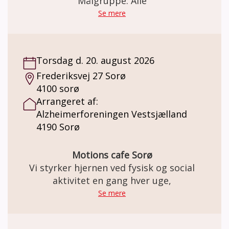
med sten, vand og smukke stier. Vi serverer
Målgruppe: Alle
kaffe og kagebord.
Se mere
Torsdag d. 20. august 2026
Frederiksvej 27 Sorø
4100 sorø
Arrangeret af:
Alzheimerforeningen Vestsjælland
4190 Sorø
Motions cafe Sorø
Vi styrker hjernen ved fysisk og social
aktivitet en gang hver uge,
Se mere