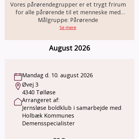
Vores pårørendegrupper er et trygt frirum
for alle pårørende til et menneske med
demens. Her er der plads til både de gode
Målgruppe: Pårørende
og de svære samtaler. Gruppen mødes en
Se mere
gang om måneden i 2 timer og forløber over
otte gange i alt. Gruppen faciliteres af en
August 2026
gruppeleder, der er frivillig, men som har
været på kursus ved Alzheimerforeningen.
Du kan læse mere om gruppen og tilmelde
dig her:
Mandag d. 10. august 2026
https://www.alzheimer.dk/aktiviteter/paaroeren
Øvej 3
trivsel/paaroerende/paaroerendegruppe/
4340 Tølløse
Arrangeret af:
Jernsløse boldklub i samarbejde med
Holbæk Kommunes
Demensspecialister