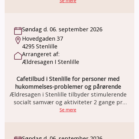
måned.
Se mere
Søndag d. 06. september 2026
Hovedgaden 37
4295 Stenlille
Arrangeret af:
Ældresagen I Stenlille
Cafetilbud i Stenlille for personer med
hukommelses-problemer og pårørende
Ældresagen i Stenlille tilbyder stimulerende
socialt samvær og aktiviteter 2 gange pr
måned.
Se mere
Søndag d. 06. september 2026