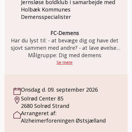
Jernsløse boldklub i samarbejde med
Holbæk Kommunes
Demensspecialister
FC-Demens
Har du lyst til: - at bevæge dig og have det
sjovt sammen med andre? - at lave øvelser
med og uden bold i et trygt fællesskab? Så
Målgruppe: Dig med demens
er FC Demens i Jernløse BK lige noget for
Se mere
dig. Vi har det sjovt på banen og slutter
træningen af med en god snak over en kop
kaffe. Holdet er for personer med
Onsdag d. 09. september 2026
demenslignende symptomer og demens i
Solrød Center 85
tidligt stadie. Tag gerne din ven eller
2680 Solrød Strand
pårørende med. Der tages hensyn til hver
Arrangeret af:
enkelt spiller og vi passer vi på hinanden.
Alzheimerforeningen Østsjælland