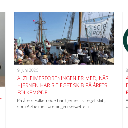
9. juni 2026
8
ALZHEIMERFORENINGEN ER MED, NÅR
HJERNEN HAR SIT EGET SKIB PÅ ÅRETS
FOLKEMØDE
T
På årets Folkemøde har hjernen sit eget skib,
A
som Alzheimerforeningen søsætter i
d
samarbejde med seks andre organisationer. Se
det fulde program her.