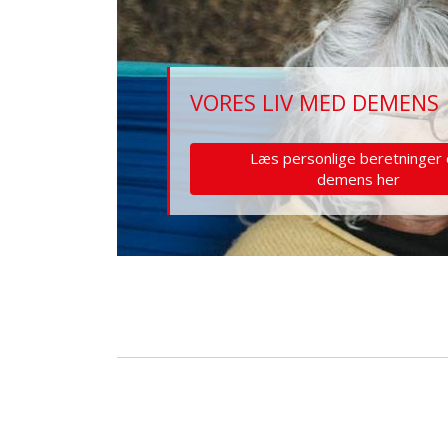
VORES LIV MED DEMENS
Læs personlige beretninger
demens her