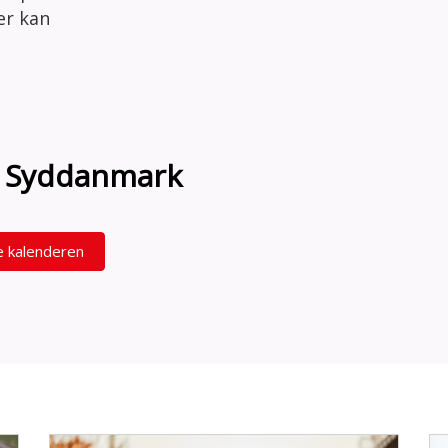
der kan
on Syddanmark
e kalenderen