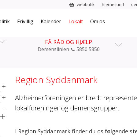
webbutik
hjernesund
de
litik
Frivillig
Kalender
Lokalt
Om os
FÅ RÅD OG HJÆLP
Demenslinien 📞 5850 5850
Region Syddanmark
+
+
Alzheimerforeningen er bredt repræsente
-
lokalforeninger og demensgrupper.
+
I Region Syddanmark finder du os følgende st