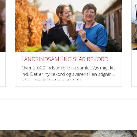
LANDSINDSAMLING SLÅR REKORD
Over 2.000 indsamlere fik samlet 2,6 mio. kr.
ind. Det er ny rekord og svarer til en stigning
på ca. 18 % i forhold til 2023.