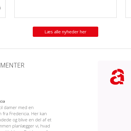
i
Læs alle nyheder her
EMENTER
cia
til damer med en
ra Fredericia. Her kan
dede og blive en del af et
mmen planlægger vi, hvad