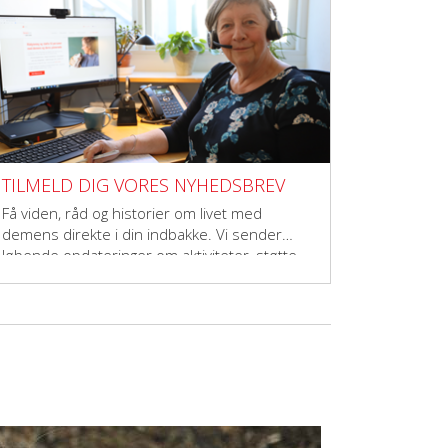
TILMELD DIG VORES NYHEDSBREV
Få viden, råd og historier om livet med
demens direkte i din indbakke. Vi sender
løbende opdateringer om aktiviteter, støtte,
forskning og fællesskaber – til dig, der vil
gøre en forskel.