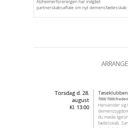
Alzheimerforeningen har indgået
partnerskabsaftale om nyt demensfællesskab 
Glostrup Kommune
ARRANG
Torsdag d. 28.
Tøseklubben
7000 7000 Frederi
august
Henvender sig 
Kl. 13:00
demenssygdom f
du møde ligesin
fællesskab. Sa