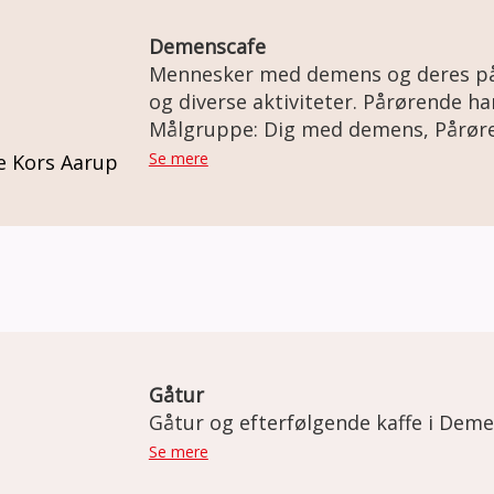
Demenscafe
Mennesker med demens og deres på
og diverse aktiviteter. Pårørende har mulighed for at
udveksle erfaringer.
Målgruppe: Dig med demens, Pårør
Se mere
e Kors Aarup
Gåtur
Gåtur og efterfølgende kaffe i Dem
Se mere