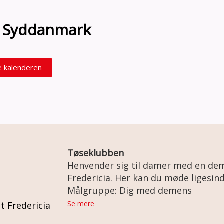
on Syddanmark
e kalenderen
Tøseklubben
Henvender sig til damer med en d
Fredericia. Her kan du møde ligesindede og blive en del af et
fællesskab. Sammen planlægger vi, hvad der skal ske i
Målgruppe: Dig med demens
tøseklubben. Det kunne for eksempel være: spille spil, quizze,
Se mere
t Fredericia
gå en tur i naturen, tage på cafebes