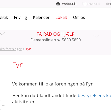
webbutik
hjernesund
de
litik
Frivillig
Kalender
Lokalt
Om os
FÅ RÅD OG HJÆLP
Demenslinien 📞 5850 5850
okalforeninger
>
Fyn
Fyn
Velkommen til lokalforeningen på Fyn!
Her kan du blandt andet finde
bestyrelsens k
aktiviteter.
+