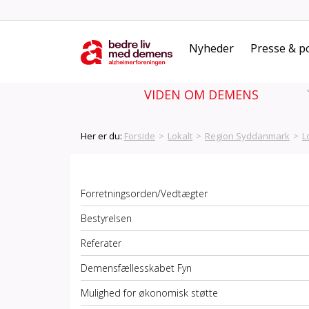
Nyheder
Presse & po
VIDEN OM DEMENS
Her er du:
Forside
>
Lokalt
>
Region Syddanmark
>
L
Forretningsorden/Vedtægter
Bestyrelsen
Referater
Demensfællesskabet Fyn
Mulighed for økonomisk støtte