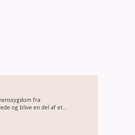
emenssygdom fra
øg, udflugter, på