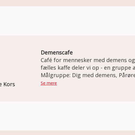
biblioteket, bage, masser af hygge
Demenscafe
Café for mennesker med demens og der
fælles kaffe deler vi op - en gruppe af
forskellige aktiviteter for dem som
Målgruppe: Dig med demens, Pårør
pårørende går for sig sammen med en
Se mere
e Kors
udfordringer der er i hverdagen.