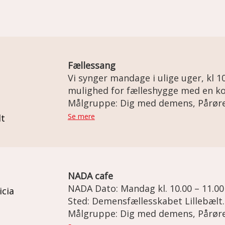
Fællessang
Vi synger mandage i ulige uger, kl 10
mulighed for fælleshygge med en ko
meget velkomne også. Tilbuddet henvender sig til borgere i
Målgruppe: Dig med demens, Pårør
Fredericia kommune.
Se mere
lt
NADA cafe
NADA Dato: Mandag kl. 10.00 – 11.00 Torsdag kl. 13.00 – 14.00
icia
Sted: Demensfællesskabet Lillebælt. Vendersgade 43, 7000
Fredericia. Demensteamet tilbyder NADA til mennesker med
Målgruppe: Dig med demens, Pårør