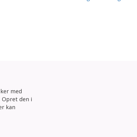
sker med
 Opret den i
der kan