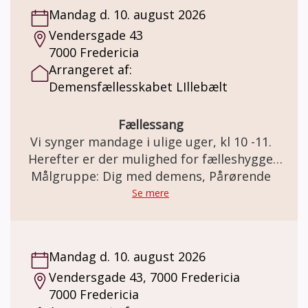
Mandag d. 10. august 2026
Vendersgade 43
7000 Fredericia
Arrangeret af:
Demensfællesskabet LIllebælt
Fællessang
Vi synger mandage i ulige uger, kl 10 -11.
Herefter er der mulighed for fælleshygge
Målgruppe: Dig med demens, Pårørende
med en kop kaffe. Pårørende er meget
velkomne også. Tilbuddet henvender sig til
Se mere
borgere i Fredericia kommune.
Mandag d. 10. august 2026
Vendersgade 43, 7000 Fredericia
7000 Fredericia