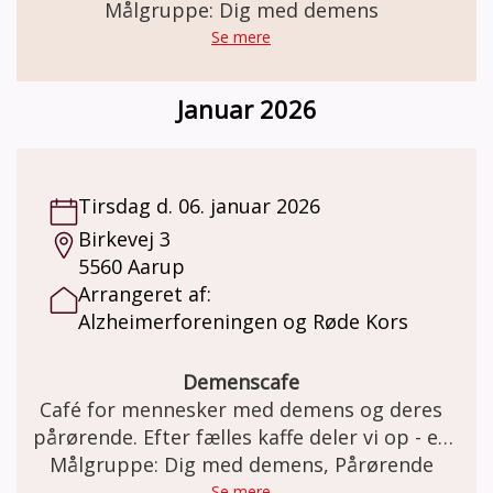
møde ligesindede og blive en del af et
Målgruppe: Dig med demens
fællesskab. Sammen planlægger vi, hvad der
Se mere
skal ske i tøseklubben. Det kunne for
eksempel være: spille spil, quizze, gå en tur i
Januar 2026
naturen, tage på cafebesøg, udflugter, på
biblioteket, bage, masser af hyggesnak og
meget andet.
Tirsdag d. 06. januar 2026
Birkevej 3
5560 Aarup
Arrangeret af:
Alzheimerforeningen og Røde Kors
Demenscafe
Café for mennesker med demens og deres
pårørende. Efter fælles kaffe deler vi op - en
Målgruppe: Dig med demens, Pårørende
gruppe af frivillige laver forskellige
aktiviteter for dem som har demens og de
Se mere