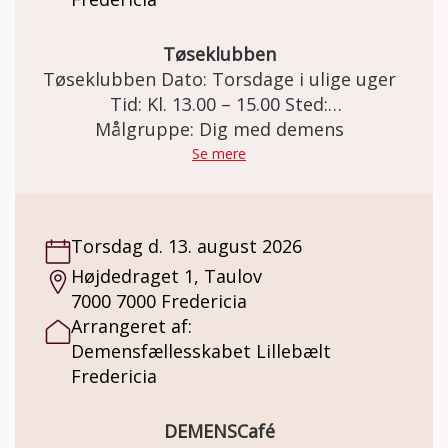
Tøseklubben
Tøseklubben Dato: Torsdage i ulige uger
Tid: Kl. 13.00 – 15.00 Sted:
Demensfællesskabet Lillebælt Vendersgade
Målgruppe: Dig med demens
43, 7000 Fredericia. Tøseklubben Henvender
Se mere
sig til damer med en demenssygdom. Her
kan du møde ligesindede og blive en del af
et fællesskab. Sammen planlægger vi, hvad
Torsdag d. 13. august 2026
der skal ske i tøseklubben. Det kunne for
Højdedraget 1, Taulov
eksempel være: spille spil, quizze, gå en tur i
7000 7000 Fredericia
naturen, tage på cafebesøg, udflugter, på
Arrangeret af:
biblioteket, bage, masser af hyggesnak og
Demensfællesskabet Lillebælt
meget andet. Pris: Deltagelse i
Fredericia
damegruppen er gratis. Der kan købes kaffe
og the pris kr. 20,- Der kan være en mindre
egenbetaling på udflugter.
DEMENSCafé