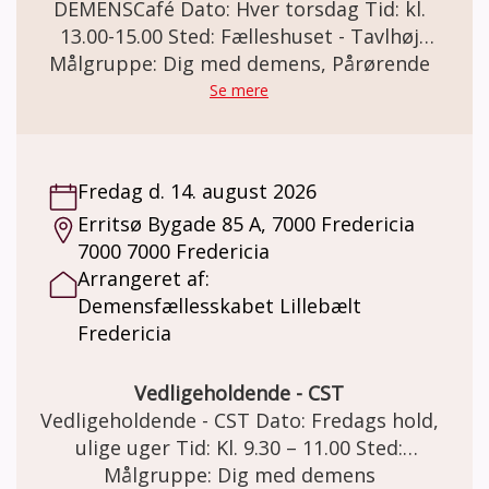
DEMENSCafé Dato: Hver torsdag Tid: kl.
13.00-15.00 Sted: Fælleshuset - Tavlhøj
Målgruppe: Dig med demens, Pårørende
Højdedraget 1, Taulov, 7000 Fredericia
DEMENSCafé For mennesker med demens
Se mere
og deres pårørende. Demensfællesskabet
Lillebælt Fredericia inviterer til et varmt,
uformelt og støttende fællesskab i vores
Fredag d. 14. august 2026
Demenscafé. Et socialt fællesskab og et
Erritsø Bygade 85 A, 7000 Fredericia
trygt frirum som faciliteres af frivillige fra
7000 7000 Fredericia
Demensfællesskabet Lillebælt. Hygge og
Arrangeret af:
gode snakke, sang, små spil og quizzer,
Demensfællesskabet Lillebælt
forskellige oplægsholdere, korte gåture og
Fredericia
meget andet. Pris: Demenscaféen er gratis. I
Demensfællesskabet kan der købes kaffe og
the pris kr. 20,- Der kan være egenbetaling
Vedligeholdende - CST
ved særlige aktiviteter såsom
Vedligeholdende - CST Dato: Fredags hold,
fællesspisning, udflugter, foredrag m.m.
ulige uger Tid: Kl. 9.30 – 11.00 Sted:
Tilmelding fra gang til gang til
Demensfællesskabet Lillebælt Annekset
Målgruppe: Dig med demens