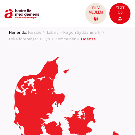
BLIV
STØT
MEDLEM
OS
Her er du:
Forside
>
Lokalt
>
Region Syddanmark
>
Lokalforeninger
>
Fyn
>
Kommuner
>
Odense