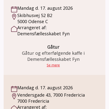
andre der blander sig 😊 De hygger sig og
Mandag d. 17. august 2026
nyder det. De hjælper hinanden og skiftes
Skibhusvej 52 B2
for det meste til at vinde. Her er det ikke
5000 Odense C
vigtigt, om du er en rutineret spiller og
Arrangeret af:
heller ikke, om du kender reglerne. Det
Demensfællesskabet Fyn
handler om at hygge sig og have det sjovt.
Pris: Deltagelse på holdet er gratis. Der kan
købes kaffe og the for kr. 20,-. Minimum 4 og
Gåtur
max 8 deltagere.
Gåtur og efterfølgende kaffe i
Demensfællesskabet Fyn
Se mere
Mandag d. 17. august 2026
Vendersgade 43, 7000 Fredericia
7000 Fredericia
Arrangeret af: