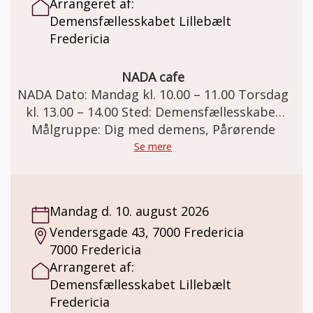
Arrangeret af:
Demensfællesskabet Lillebælt
Fredericia
NADA cafe
NADA Dato: Mandag kl. 10.00 – 11.00 Torsdag
kl. 13.00 – 14.00 Sted: Demensfællesskabet
Lillebælt. Vendersgade 43, 7000 Fredericia.
Målgruppe: Dig med demens, Pårørende
Demensteamet tilbyder NADA til mennesker
Se mere
med demens og deres pårørende. NADA er
en nænsom metode, der kan skabe ro i krop
og sind og styrke kontakten til egne
Mandag d. 10. august 2026
ressourcer og øge trivsel og velvære.
Vendersgade 43, 7000 Fredericia
Metoden består af 5 små tynde nåle som
7000 Fredericia
sættes i hvert øre. Nålene er sterile
Arrangeret af:
engangsnåle, som altid kasseres efter brug.
Demensfællesskabet Lillebælt
Nålene sidder i øret i 45 minutter hvorefter
Fredericia
de fjernes. For at opnå fuld effekt, bør