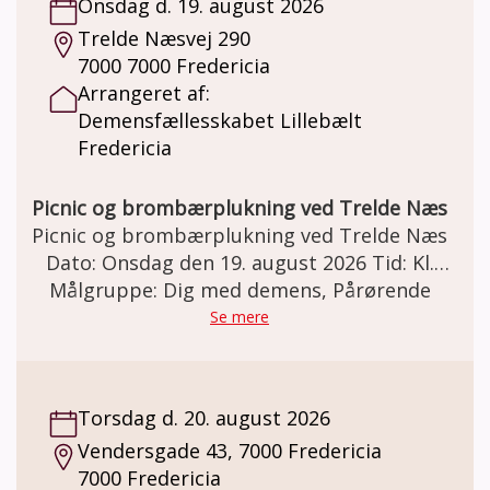
Onsdag d. 19. august 2026
hvad der skal ske i herrebanden. Det kan for
Trelde Næsvej 290
eksempel være: spil, quiz, masser af hygge,
7000 7000 Fredericia
musik, madlavning, snak og af og til tager vi
Arrangeret af:
på udflugt. Når vejret tillader det, er vi ude i
Demensfællesskabet Lillebælt
den friske luft. Pris: Deltagelse i
Fredericia
herrebanden er gratis. Der kan købes kaffe
og the pris kr. 20,- Der kan være en mindre
egenbetaling på udflugter.
Picnic og brombærplukning ved Trelde Næs
Picnic og brombærplukning ved Trelde Næs
Dato: Onsdag den 19. august 2026 Tid: Kl.
Målgruppe: Dig med demens, Pårørende
10.00 – 15.00 Sted: Vi mødes ved Trelde
Næsvej 290, 7000 Fredericia. Evt.
Se mere
samkørsel/minibus fra Vendersgade 43.
Picnic og brombærplukning ved Trelde Næs
Ro, skov og strand – lad os plukke
Torsdag d. 20. august 2026
augustbær sammen! 🍇Demensfællesskabet
Vendersgade 43, 7000 Fredericia
tilbyder mennesker med demens og
7000 Fredericia
pårørende på en sensommerdag med