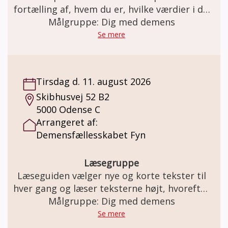
deltagere.
fortælling af, hvem du er, hvilke værdier i dit
liv der er vigtige. Livsplakat Udarbejdelse af
Målgruppe: Dig med demens
en livsplakat tilbydes dig der har en
Se mere
demenssygdom. Livsplakaten hjælper til
med at støtte hukommelsen og
fællesskabet familien imellem. Det kan være
Tirsdag d. 11. august 2026
vigtige årstal, begivenheder, fødselsdage,
Skibhusvej 52 B2
ens musiksmag, yndlingsret og meget mere.
5000 Odense C
Livsplakaten giver dig mulighed for at
Arrangeret af:
fortælle ”Hvem er jeg?”. Fortællinger om
Demensfællesskabet Fyn
sider af dig selv og hvem du er som person.
Det med hjælp af forskellige fotos fra dit liv.
Plakaten laver du sammen med Hans-Jørgen
Læsegruppe
igennem ca. 3 fortrolige samtaler af en
Læseguiden vælger nye og korte tekster til
times varighed, det alene eller sammen med
hver gang og læser teksterne højt, hvorefter
en pårørende. Pris: Plakaten er gratis. En
Målgruppe: Dig med demens
der lægges op til en snak.
ramme til plakaten koster kr. 100,-
Se mere