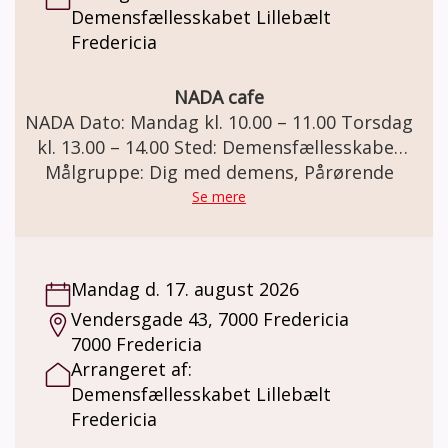
Demensfællesskabet Lillebælt
Fredericia
NADA cafe
NADA Dato: Mandag kl. 10.00 – 11.00 Torsdag
kl. 13.00 – 14.00 Sted: Demensfællesskabet
Lillebælt. Vendersgade 43, 7000 Fredericia.
Målgruppe: Dig med demens, Pårørende
Demensteamet tilbyder NADA til mennesker
Se mere
med demens og deres pårørende. NADA er
en nænsom metode, der kan skabe ro i krop
og sind og styrke kontakten til egne
Mandag d. 17. august 2026
ressourcer og øge trivsel og velvære.
Vendersgade 43, 7000 Fredericia
Metoden består af 5 små tynde nåle som
7000 Fredericia
sættes i hvert øre. Nålene er sterile
Arrangeret af:
engangsnåle, som altid kasseres efter brug.
Demensfællesskabet Lillebælt
Nålene sidder i øret i 45 minutter hvorefter
Fredericia
de fjernes. For at opnå fuld effekt, bør
deltageren sidde stille og slappe af imens.