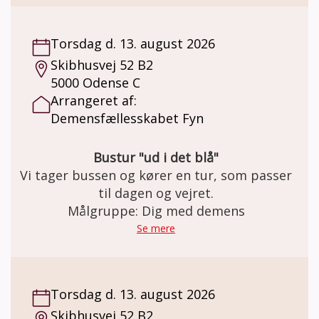
du lyst til at komme ud og gå? Så har du
muligheden hver torsdag formiddag. I
Torsdag d. 13. august 2026
mødes i Demensfællesskabet og sammen
Skibhusvej 52 B2
finder I ud af, hvor langt I går og hvor turen
5000 Odense C
går hen. Der er mulighed for at slutte turen
Arrangeret af:
af med en kop kaffe og sødt. Vi slutter
Demensfællesskabet Fyn
senest kl. 12. Pris: Deltagelse er gratis. I
Demensfællesskabet kan der købes kaffe og
the pris kr. 20,-
Bustur "ud i det blå"
Vi tager bussen og kører en tur, som passer
til dagen og vejret.
Målgruppe: Dig med demens
Se mere
Torsdag d. 13. august 2026
Skibhusvej 52 B2