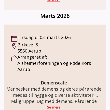
pårørende går for sig sammen med en
frivillig og drøfter de udfordringer der er i
Marts 2026
hverdagen.
Tirsdag d. 03. marts 2026
Birkevej 3
5560 Aarup
Arrangeret af:
Alzheimerforeningen og Røde Kors
Aarup
Demenscafe
Mennesker med demens og deres pårørende
mødes til hygge og diverse aktiviteter.
Målgruppe: Dig med demens, Pårørende
Pårørende har mulighed for at udveksle
erfaringer.
Se mere