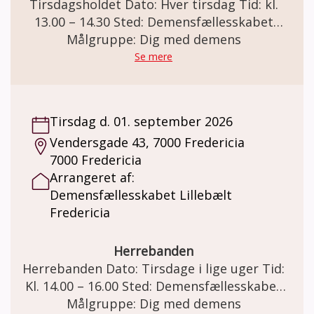
Tirsdagsholdet Dato: Hver tirsdag Tid: kl.
13.00 – 14.30 Sted: Demensfællesskabet
Lillebælt Vendersgade 43, 7000 Fredericia
Målgruppe: Dig med demens
Tirsdagsholdet I samarbejde med IDRÆT I
Se mere
DAGTIMERNE tilbyder Demensfællesskabet
Lillebælt tirsdagstræning. Formålet er at
give mennesker med hukommelsesbesvær
Tirsdag d. 01. september 2026
eller demens, muligheden for at dyrke
Vendersgade 43, 7000 Fredericia
idræt/motion og samvær med andre under
7000 Fredericia
positive og trygge rammer. Det så du
Arrangeret af:
fortsat kan vedligeholde eller forbedre
Demensfællesskabet Lillebælt
funktionsevne og klarer dig bedst mulig.
Fredericia
Holdet bliver vejledt af en eller flere frivillige
instruktører. Træningen tilpasses den
enkelte. Her er mulighed for transport til og
Herrebanden
fra eget hjem efter aftale. Er du interesseret
Herrebanden Dato: Tirsdage i lige uger Tid:
i at høre nærmere kontakt Maria på: Der kan
Kl. 14.00 – 16.00 Sted: Demensfællesskabet
købes kaffe og the pris kr. 20,-
Lillebælt Vendersgade 43, 7000 Fredericia
Målgruppe: Dig med demens