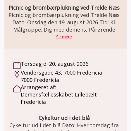
egenbetaling på udflugter.
Picnic og brombærplukning ved Trelde Næs
Picnic og brombærplukning ved Trelde Næs
Dato: Onsdag den 19. august 2026 Tid: Kl.
Målgruppe: Dig med demens, Pårørende
10.00 – 15.00 Sted: Vi mødes ved Trelde
Næsvej 290, 7000 Fredericia. Evt.
Se mere
samkørsel/minibus fra Vendersgade 43.
Picnic og brombærplukning ved Trelde Næs
Ro, skov og strand – lad os plukke
Torsdag d. 20. august 2026
augustbær sammen! 🍇Demensfællesskabet
Vendersgade 43, 7000 Fredericia
tilbyder mennesker med demens og
7000 Fredericia
pårørende på en sensommerdag med
Arrangeret af:
nærvær og ro i naturen en hyggelig og
Demensfællesskabet Lillebælt
uformel natur dag i fællesskabets tegn. Vi
Fredericia
har bestilt godt vejr på dagen. Vi sætter
tempoet helt ned, fylder lungerne med frisk
luft og nyder den smukke natur ved Trelde
Cykeltur ud i det blå
Næs. August er højsæson for vilde brombær,
Cykeltur ud i det blå Dato: Hver torsdag fra