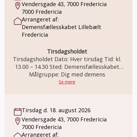
Vendersgade 43, 7000 Fredericia
7000 Fredericia
Arrangeret af:
Demensfællesskabet Lillebælt
Fredericia
Tirsdagsholdet
Tirsdagsholdet Dato: Hver tirsdag Tid: kl.
13.00 – 14.30 Sted: Demensfællesskabet
Lillebælt Vendersgade 43, 7000 Fredericia
Målgruppe: Dig med demens
Tirsdagsholdet I samarbejde med IDRÆT I
Se mere
DAGTIMERNE tilbyder Demensfællesskabet
Lillebælt tirsdagstræning. Formålet er at
give mennesker med hukommelsesbesvær
Tirsdag d. 18. august 2026
eller demens, muligheden for at dyrke
Vendersgade 43, 7000 Fredericia
idræt/motion og samvær med andre under
7000 Fredericia
positive og trygge rammer. Det så du
Arrangeret af:
fortsat kan vedligeholde eller forbedre