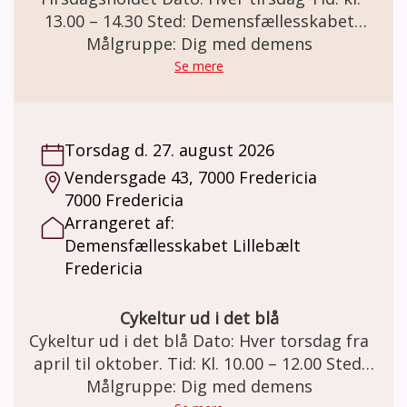
13.00 – 14.30 Sted: Demensfællesskabet
Lillebælt Vendersgade 43, 7000 Fredericia
Målgruppe: Dig med demens
Tirsdagsholdet I samarbejde med IDRÆT I
Se mere
DAGTIMERNE tilbyder Demensfællesskabet
Lillebælt tirsdagstræning. Formålet er at
give mennesker med hukommelsesbesvær
Torsdag d. 27. august 2026
eller demens, muligheden for at dyrke
Vendersgade 43, 7000 Fredericia
idræt/motion og samvær med andre under
7000 Fredericia
positive og trygge rammer. Det så du
Arrangeret af:
fortsat kan vedligeholde eller forbedre
Demensfællesskabet Lillebælt
funktionsevne og klarer dig bedst mulig.
Fredericia
Holdet bliver vejledt af en eller flere frivillige
instruktører. Træningen tilpasses den
enkelte. Her er mulighed for transport til og
Cykeltur ud i det blå
fra eget hjem efter aftale. Er du interesseret
Cykeltur ud i det blå Dato: Hver torsdag fra
i at høre nærmere kontakt Maria på: Der kan
april til oktober. Tid: Kl. 10.00 – 12.00 Sted:
købes kaffe og the pris kr. 20,-
Du afhentes på hjemmeadressen og cykles
Målgruppe: Dig med demens