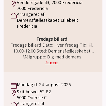
Vendersgade 43, 7000 Fredericia
finder I ud af, hvor langt I går og hvor turen
7000 Fredericia
går hen. Der er mulighed for at slutte turen
Arrangeret af:
af med en kop kaffe og sødt. Vi slutter
Demensfællesskabet Lillebælt
senest kl. 12. Pris: Deltagelse er gratis. I
Fredericia
Demensfællesskabet kan der købes kaffe og
the pris kr. 20,-
Fredags billard
Fredags billard Dato: Hver fredag Tid: Kl.
10.00-12.00 Sted: Demensfællesskabet
Lillebælt Vendersgade 43, 7000 Fredericia
Målgruppe: Dig med demens
Fredags billard Holdet er for dig som har en
Se mere
demenssygdom. Hver fredag lister gutterne
sig ind og spiller billard uden frivillige, eller
andre der blander sig 😊 De hygger sig og
Mandag d. 24. august 2026
nyder det. De hjælper hinanden og skiftes
Skibhusvej 52 B2
for det meste til at vinde. Her er det ikke
5000 Odense C
vigtigt, om du er en rutineret spiller og
Arrangeret af:
heller ikke, om du kender reglerne. Det