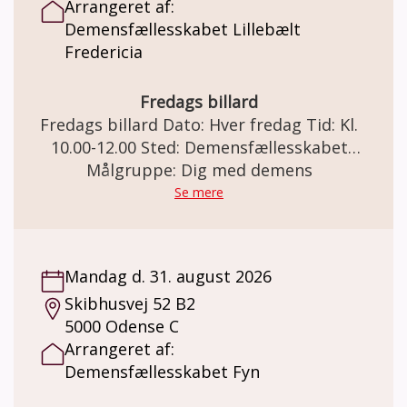
Arrangeret af:
af med en kop kaffe og sødt. Vi slutter
Demensfællesskabet Lillebælt
senest kl. 12. Pris: Deltagelse er gratis. I
Fredericia
Demensfællesskabet kan der købes kaffe og
the pris kr. 20,-
Fredags billard
Fredags billard Dato: Hver fredag Tid: Kl.
10.00-12.00 Sted: Demensfællesskabet
Lillebælt Vendersgade 43, 7000 Fredericia
Målgruppe: Dig med demens
Fredags billard Holdet er for dig som har en
Se mere
demenssygdom. Hver fredag lister gutterne
sig ind og spiller billard uden frivillige, eller
andre der blander sig 😊 De hygger sig og
Mandag d. 31. august 2026
nyder det. De hjælper hinanden og skiftes
Skibhusvej 52 B2
for det meste til at vinde. Her er det ikke
5000 Odense C
vigtigt, om du er en rutineret spiller og
Arrangeret af:
heller ikke, om du kender reglerne. Det
Demensfællesskabet Fyn
handler om at hygge sig og have det sjovt.
Pris: Deltagelse på holdet er gratis. Der kan