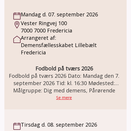
Mandag d. 07. september 2026
Vester Ringvej 100
7000 7000 Fredericia
Arrangeret af:
Demensfællesskabet Lillebælt
Fredericia
Fodbold på tværs 2026
Fodbold på tværs 2026 Dato: Mandag den 7.
september 2026 Tid: kl. 16:30 Mødested:
Fredericia Idrætscenter hal 5 og 6 Vester
Målgruppe: Dig med demens, Pårørende
Ringvej 100, 7000 Fredericia Fodbold på
Se mere
tværs 2026 Tilbud til mennesker med
demens, pårørende eller frivillig i
Demensfællesskabet Lillebælt. Solstrålen og
Tirsdag d. 08. september 2026
Frivilligcenter Fredericia indbyder jer til en