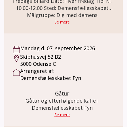
Fredags billard Dato: Hver fredag Tid: Kl.
10.00-12.00 Sted: Demensfællesskabet
Lillebælt Vendersgade 43, 7000 Fredericia
Målgruppe: Dig med demens
Fredags billard Holdet er for dig som har en
Se mere
demenssygdom. Hver fredag lister gutterne
sig ind og spiller billard uden frivillige, eller
andre der blander sig 😊 De hygger sig og
Mandag d. 07. september 2026
nyder det. De hjælper hinanden og skiftes
Skibhusvej 52 B2
for det meste til at vinde. Her er det ikke
5000 Odense C
vigtigt, om du er en rutineret spiller og
Arrangeret af:
heller ikke, om du kender reglerne. Det
Demensfællesskabet Fyn
handler om at hygge sig og have det sjovt.
Pris: Deltagelse på holdet er gratis. Der kan
købes kaffe og the for kr. 20,-. Minimum 4 og
Gåtur
max 8 deltagere.
Gåtur og efterfølgende kaffe i
Demensfællesskabet Fyn
Se mere