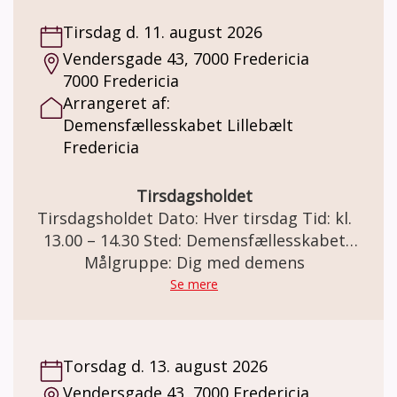
Tirsdag d. 11. august 2026
Vendersgade 43, 7000 Fredericia
7000 Fredericia
Arrangeret af:
Demensfællesskabet Lillebælt
Fredericia
Tirsdagsholdet
Tirsdagsholdet Dato: Hver tirsdag Tid: kl.
13.00 – 14.30 Sted: Demensfællesskabet
Lillebælt Vendersgade 43, 7000 Fredericia
Målgruppe: Dig med demens
Tirsdagsholdet I samarbejde med IDRÆT I
Se mere
DAGTIMERNE tilbyder Demensfællesskabet
Lillebælt tirsdagstræning. Formålet er at
give mennesker med hukommelsesbesvær
Torsdag d. 13. august 2026
eller demens, muligheden for at dyrke
Vendersgade 43, 7000 Fredericia
idræt/motion og samvær med andre under