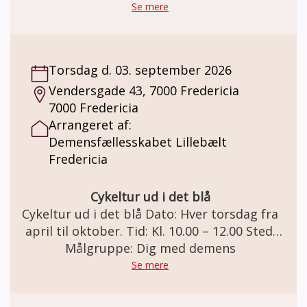
Herrebanden Henvender sig til mænd med
Se mere
en demenssygdom. Her kan du møde
ligesindede og blive en del af et
fællesskab/bande 😊 Sammen planlægger vi,
Torsdag d. 03. september 2026
hvad der skal ske i herrebanden. Det kan for
Vendersgade 43, 7000 Fredericia
eksempel være: spil, quiz, masser af hygge,
7000 Fredericia
musik, madlavning, snak og af og til tager vi
Arrangeret af:
på udflugt. Når vejret tillader det, er vi ude i
Demensfællesskabet Lillebælt
den friske luft. Pris: Deltagelse i
Fredericia
herrebanden er gratis. Der kan købes kaffe
og the pris kr. 20,- Der kan være en mindre
egenbetaling på udflugter.
Cykeltur ud i det blå
Cykeltur ud i det blå Dato: Hver torsdag fra
april til oktober. Tid: Kl. 10.00 – 12.00 Sted:
Du afhentes på hjemmeadressen og cykles
Målgruppe: Dig med demens
hjem igen. Cykeltur ud i det blå
Se mere
Demensfællesskabet Lillebælt tilbyder
cykelture ud i naturen for mennesker med