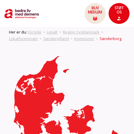
BLIV
STØT
MEDLEM
OS
Her er du:
Forside
>
Lokalt
>
Region Syddanmark
>
Lokalforeninger
>
Sønderjylland
>
Kommuner
>
Sønderborg