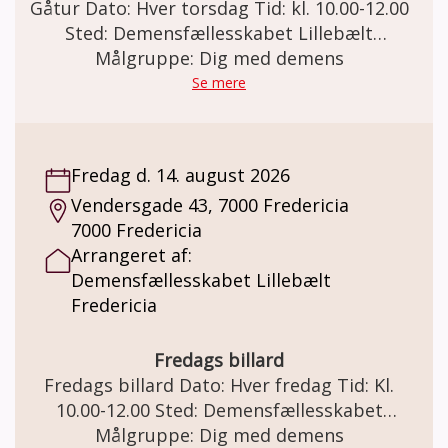
have det sjovt. Minimum 4 og max 8
Gåtur Dato: Hver torsdag Tid: kl. 10.00-12.00
deltagere. Pris: Deltagelse på holdet er
Sted: Demensfællesskabet Lillebælt
gratis. Der kan købes kaffe og the for kr. 20,-
Vendersgade 43, 7000 Fredericia Gåtur
Målgruppe: Dig med demens
Demensfællesskabet Lillebælt tilbyder, en
Se mere
gåtur til dig der har en demens sygdom. Har
du lyst til at komme ud og gå? Så har du
muligheden hver torsdag formiddag. I
Fredag d. 14. august 2026
mødes i Demensfællesskabet og sammen
Vendersgade 43, 7000 Fredericia
finder I ud af, hvor langt I går og hvor turen
7000 Fredericia
går hen. Der er mulighed for at slutte turen
Arrangeret af:
af med en kop kaffe og sødt. Vi slutter
Demensfællesskabet Lillebælt
senest kl. 12. Pris: Deltagelse er gratis. I
Fredericia
Demensfællesskabet kan der købes kaffe og
the pris kr. 20,-
Fredags billard
Fredags billard Dato: Hver fredag Tid: Kl.
10.00-12.00 Sted: Demensfællesskabet
Lillebælt Vendersgade 43, 7000 Fredericia
Målgruppe: Dig med demens