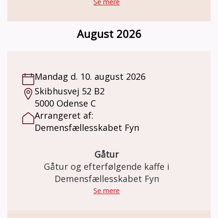
fællesskab. Sammen planlægger vi, hvad der
Se mere
skal ske i tøseklubben. Det kunne for
eksempel være: spille spil, quizze, gå en tur i
August 2026
naturen, tage på cafebesøg, udflugter, på
biblioteket, bage, masser af hyggesnak og
meget andet.
Mandag d. 10. august 2026
Skibhusvej 52 B2
5000 Odense C
Arrangeret af:
Demensfællesskabet Fyn
Gåtur
Gåtur og efterfølgende kaffe i
Demensfællesskabet Fyn
Se mere