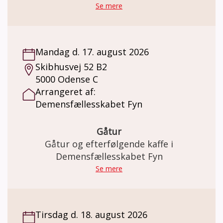
Fredags billard Holdet er for dig som har en
Se mere
demenssygdom. Hver fredag lister gutterne
sig ind og spiller billard uden frivillige, eller
andre der blander sig 😊 De hygger sig og
Mandag d. 17. august 2026
nyder det. De hjælper hinanden og skiftes
Skibhusvej 52 B2
for det meste til at vinde. Her er det ikke
5000 Odense C
vigtigt, om du er en rutineret spiller og
Arrangeret af:
heller ikke, om du kender reglerne. Det
Demensfællesskabet Fyn
handler om at hygge sig og have det sjovt.
Pris: Deltagelse på holdet er gratis. Der kan
købes kaffe og the for kr. 20,-. Minimum 4 og
Gåtur
max 8 deltagere.
Gåtur og efterfølgende kaffe i
Demensfællesskabet Fyn
Se mere
Tirsdag d. 18. august 2026