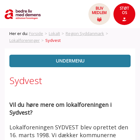
BLIV
STØT
MEDLEM
OS
Her er du:
Forside
>
Lokalt
>
Region Syddanmark
>
Lokalforeninger
>
Sydvest
UNDERMENU
Sydvest
Vil du høre mere om lokalforeningen i
Sydvest?
Lokalforeningen SYDVEST blev oprettet den
16. marts 1998. Vi dækker kommunerne