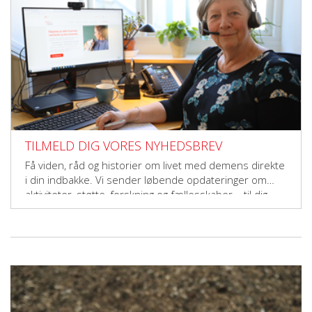
TILMELD DIG VORES NYHEDSBREV
Få viden, råd og historier om livet med demens direkte
i din indbakke. Vi sender løbende opdateringer om
aktiviteter, støtte, forskning og fællesskaber – til dig,
der vil gøre en forskel.