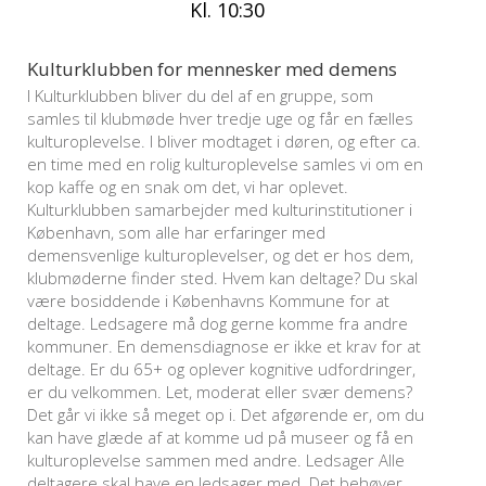
Kl. 10:30
Kulturklubben for mennesker med demens
I Kulturklubben bliver du del af en gruppe, som
samles til klubmøde hver tredje uge og får en fælles
kulturoplevelse. I bliver modtaget i døren, og efter ca.
en time med en rolig kulturoplevelse samles vi om en
kop kaffe og en snak om det, vi har oplevet.
Kulturklubben samarbejder med kulturinstitutioner i
København, som alle har erfaringer med
demensvenlige kulturoplevelser, og det er hos dem,
klubmøderne finder sted. Hvem kan deltage? Du skal
være bosiddende i Københavns Kommune for at
deltage. Ledsagere må dog gerne komme fra andre
kommuner. En demensdiagnose er ikke et krav for at
deltage. Er du 65+ og oplever kognitive udfordringer,
er du velkommen. Let, moderat eller svær demens?
Det går vi ikke så meget op i. Det afgørende er, om du
kan have glæde af at komme ud på museer og få en
kulturoplevelse sammen med andre. Ledsager Alle
deltagere skal have en ledsager med. Det behøver