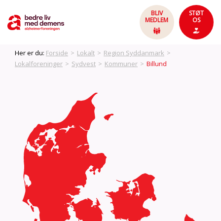
BLIV
STØT
MEDLEM
OS
Her er du:
Forside
>
Lokalt
>
Region Syddanmark
>
Lokalforeninger
>
Sydvest
>
Kommuner
>
Billund