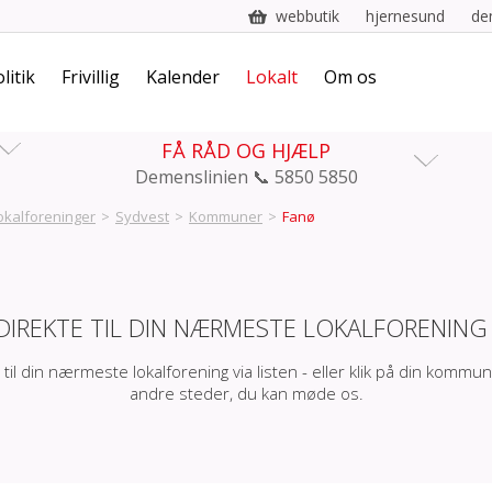
webbutik
hjernesund
de
litik
Frivillig
Kalender
Lokalt
Om os
FÅ RÅD OG HJÆLP
Demenslinien 📞 5850 5850
okalforeninger
>
Sydvest
>
Kommuner
>
Fanø
DIREKTE TIL DIN NÆRMESTE LOKALFORENING
 til din nærmeste lokalforening via listen - eller klik på din kommun
andre steder, du kan møde os.