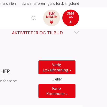
menslinien
alzheimerforeningens forskningsfond
BLIV
STØT
MEDLEM
OS
AKTIVITETER OG TILBUD
Vælg
Lokalforening
 HER
... eller
e for at se
Fanø
Kommune