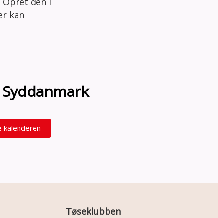
 Opret den i
der kan
on Syddanmark
e kalenderen
Tøseklubben