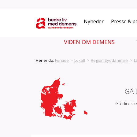
Nyheder
Presse & po
VIDEN OM DEMENS
Her er du:
Forside
>
Lokalt
>
Region Syddanmark
>
L
GÅ 
Gå direkte