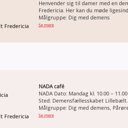
Henvender sig til damer med en d
Fredericia. Her kan du møde ligesindede og blive en del af et
fællesskab. Sammen planlægger vi, hvad der skal ske i
Målgruppe: Dig med demens
tøseklubben. Det kunne for eksempel være: spille spil, quizze,
Se mere
t Fredericia
gå en tur i naturen, tage på cafebes
biblioteket, bage, masser af hygge
NADA café
NADA Dato: Mandag kl. 10.00 – 11.00 Torsdag kl. 13.00 – 14.00
icia
Sted: Demensfællesskabet Lillebælt. Vendersgade 43, 7000
Fredericia. Demensteamet tilbyder NADA til mennesker med
Målgruppe: Dig med demens, Pårør
demens og deres pårørende. NADA 
Se mere
t Fredericia
der kan skabe ro i krop og sind og s