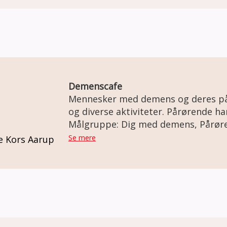
Demenscafe
Mennesker med demens og deres på
og diverse aktiviteter. Pårørende har mulighed for at
udveksle erfaringer.
Målgruppe: Dig med demens, Pårør
Se mere
e Kors Aarup