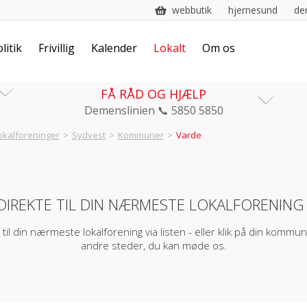
webbutik
hjernesund
de
litik
Frivillig
Kalender
Lokalt
Om os
FÅ RÅD OG HJÆLP
Demenslinien 📞 5850 5850
okalforeninger
>
Sydvest
>
Kommuner
>
Varde
DIREKTE TIL DIN NÆRMESTE LOKALFORENING
 til din nærmeste lokalforening via listen - eller klik på din kommun
andre steder, du kan møde os.