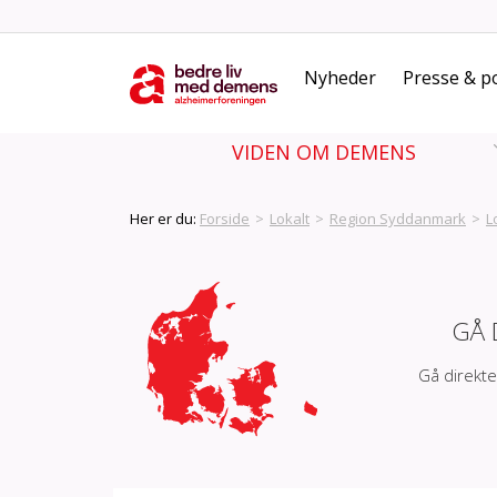
Nyheder
Presse & po
VIDEN OM DEMENS
Her er du:
Forside
>
Lokalt
>
Region Syddanmark
>
L
GÅ 
Gå direkte