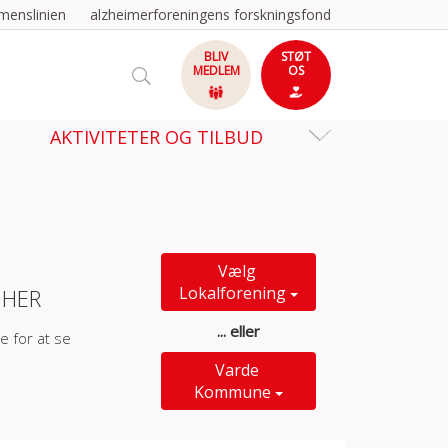
menslinien
alzheimerforeningens forskningsfond
BLIV
STØT
MEDLEM
OS
AKTIVITETER OG TILBUD
Vælg
Lokalforening
 HER
... eller
e for at se
Varde
Kommune