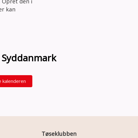
 Opret den i
der kan
on Syddanmark
e kalenderen
Tøseklubben