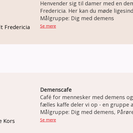
Henvender sig til damer med en d
Fredericia. Her kan du møde ligesindede og blive en del af et
fællesskab. Sammen planlægger vi, hvad der skal ske i
Målgruppe: Dig med demens
tøseklubben. Det kunne for eksempel være: spille spil, quizze,
Se mere
t Fredericia
gå en tur i naturen, tage på cafebes
biblioteket, bage, masser af hygge
Demenscafe
Café for mennesker med demens og der
fælles kaffe deler vi op - en gruppe af
forskellige aktiviteter for dem som
Målgruppe: Dig med demens, Pårør
pårørende går for sig sammen med en
Se mere
e Kors
udfordringer der er i hverdagen.