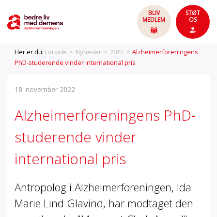
BLIV
STØT
MEDLEM
OS
Her er du:
Forside
>
Nyheder
>
2022
>
Alzheimerforeningens
PhD-studerende vinder international pris
18. november 2022
Alzheimerforeningens PhD-
studerende vinder
international pris
Antropolog i Alzheimerforeningen, Ida
Marie Lind Glavind, har modtaget den