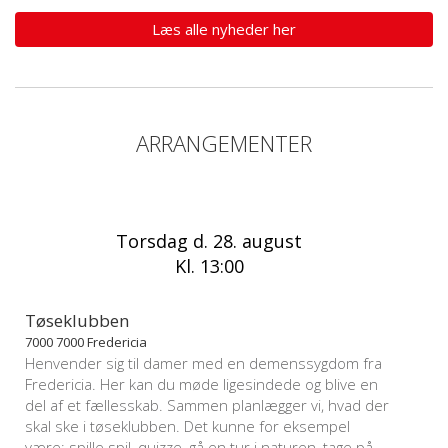
Læs alle nyheder her
ARRANGEMENTER
Torsdag d. 28. august
Kl. 13:00
Tøseklubben
7000 7000 Fredericia
Henvender sig til damer med en demenssygdom fra
Fredericia. Her kan du møde ligesindede og blive en
del af et fællesskab. Sammen planlægger vi, hvad der
skal ske i tøseklubben. Det kunne for eksempel
være: spille spil, quizze, gå en tur i naturen, tage på