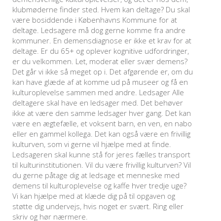
klubmøderne finder sted. Hvem kan deltage? Du skal
være bosiddende i Københavns Kommune for at
deltage. Ledsagere må dog gerne komme fra andre
kommuner. En demensdiagnose er ikke et krav for at
deltage. Er du 65+ og oplever kognitive udfordringer,
er du velkommen. Let, moderat eller svær demens?
Det går vi ikke så meget op i. Det afgørende er, om du
kan have glæde af at komme ud på museer og få en
kulturoplevelse sammen med andre. Ledsager Alle
deltagere skal have en ledsager med. Det behøver
ikke at være den samme ledsager hver gang. Det kan
være en ægtefælle, et voksent barn, en ven, en nabo
eller en gammel kollega. Det kan også være en frivillig
kulturven, som vi gerne vil hjælpe med at finde.
Ledsageren skal kunne stå for jeres fælles transport
til kulturinstitutionen. Vil du være frivillig kulturven? Vil
du gerne påtage dig at ledsage et menneske med
demens til kulturoplevelse og kaffe hver tredje uge?
Vi kan hjælpe med at klæde dig på til opgaven og
støtte dig undervejs, hvis noget er svært. Ring eller
skriv og hør nærmere.