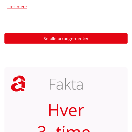
Læs mere
Se alle arrangementer
Fakta
Hver
3. time