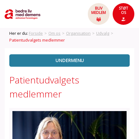
BLIV
STØT
MEDLEM
OS
Her er du:
Forside
>
Om os
>
Organisation
>
Udvalg
>
Patientudvalgets medlemmer
UNDERMENU
Patientudvalgets
medlemmer