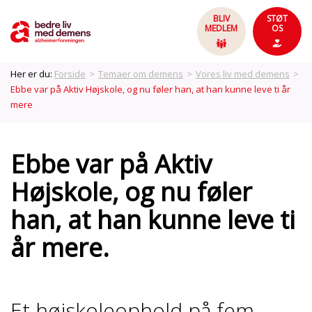
BLIV
STØT
MEDLEM
OS
Her er du:
Forside
>
Temaer om demens
>
Vores liv med demens
>
Ebbe var på Aktiv Højskole, og nu føler han, at han kunne leve ti år
mere
Ebbe var på Aktiv
Højskole, og nu føler
han, at han kunne leve ti
år mere.
Et højskoleophold på fem