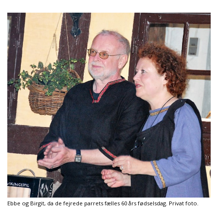
Ebbe og Birgit, da de fejrede parrets fælles 60 års fødselsdag. Privat foto.