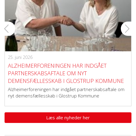
25. juni 2026
ALZHEIMERFORENINGEN HAR INDGÅET
PARTNERSKABSAFTALE OM NYT
DEMENSFÆLLESSKAB I GLOSTRUP KOMMUNE
Alzheimerforeningen har indgået partnerskabsaftale om
nyt demensfællesskab i Glostrup Kommune
Læs alle nyheder her