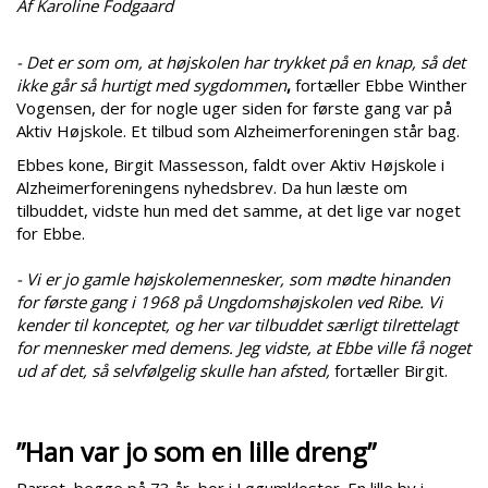
Af Karoline Fodgaard
- Det er som om, at højskolen har trykket på en knap, så det
ikke går så hurtigt med sygdommen
,
fortæller Ebbe Winther
Vogensen, der for nogle uger siden for første gang var på
Aktiv Højskole. Et tilbud som Alzheimerforeningen står bag.
Ebbes kone, Birgit Massesson, faldt over Aktiv Højskole i
Alzheimerforeningens nyhedsbrev. Da hun læste om
tilbuddet, vidste hun med det samme, at det lige var noget
for Ebbe.
- Vi er jo gamle højskolemennesker, som mødte hinanden
for første gang i 1968 på Ungdomshøjskolen ved Ribe. Vi
kender til konceptet, og her var tilbuddet særligt tilrettelagt
for mennesker med demens. Jeg vidste, at Ebbe ville få noget
ud af det, så selvfølgelig skulle han afsted,
fortæller Birgit.
”Han var jo som en lille dreng”
Parret, begge på 73 år, bor i Løgumkloster. En lille by i