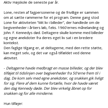
Aktiv Højskole de seneste par år.
Lone, resten af fagpersonerne og de frivillige er sammen
om at sætte rammerne for et program. Denne gang stod
Lone for aktiviteten ”Mit liv i billeder”, der handlede om de
begivenheder i årtiers løb, f.eks. 1960’ernes månelanding og
John. F. Kennedys død. Deltagere skulle komme med billeder
og egne anekdoter fra deres eget liv sat i en bredere
kontekst.
Den faglige tilgang er, at deltagerne, med den rette støtte,
kan meget selv, og det var også tilfældet ved denne
aktivitet.
-
Deltagerne havde medbragt en masse billeder, og der blev
tilføjet til tidslinjen over begivenheder fra 50’erne frem til i
dag. De kom selv med egne anekdoter, og snakken gik livligt
for sig. Flere af dem kunne fortælle, hvor de havde været
den dag Kennedy døde. Der blev virkelig åbnet op for
snakken og for alle minderne.
Hun tilføjer: