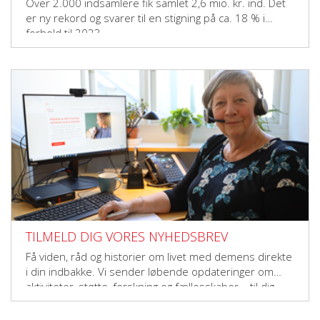
Over 2.000 indsamlere fik samlet 2,6 mio. kr. ind. Det
er ny rekord og svarer til en stigning på ca. 18 % i
forhold til 2023.
TILMELD DIG VORES NYHEDSBREV
Få viden, råd og historier om livet med demens direkte
i din indbakke. Vi sender løbende opdateringer om
aktiviteter, støtte, forskning og fællesskaber – til dig,
der vil gøre en forskel.