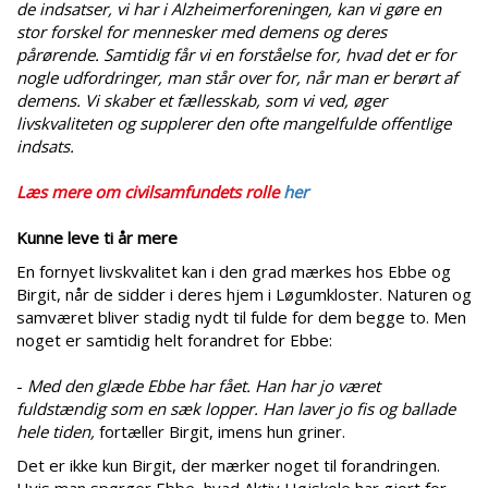
de indsatser, vi har i Alzheimerforeningen, kan vi gøre en
stor forskel for mennesker med demens og deres
pårørende. Samtidig får vi en forståelse for, hvad det er for
nogle udfordringer, man står over for, når man er berørt af
demens. Vi skaber et fællesskab, som vi ved, øger
livskvaliteten og supplerer den ofte mangelfulde offentlige
indsats.
Læs mere om civilsamfundets rolle
her
Kunne leve ti år mere
En fornyet livskvalitet kan i den grad mærkes hos Ebbe og
Birgit, når de sidder i deres hjem i Løgumkloster. Naturen og
samværet bliver stadig nydt til fulde for dem begge to. Men
noget er samtidig helt forandret for Ebbe:
-
Med den glæde Ebbe har fået. Han har jo været
fuldstændig som en sæk lopper. Han laver jo fis og ballade
hele tiden,
fortæller Birgit, imens hun griner.
Det er ikke kun Birgit, der mærker noget til forandringen.
Hvis man spørger Ebbe, hvad Aktiv Højskole har gjort for