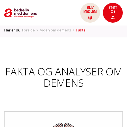
BLIV
STØT
MEDLEM
OS
Her er du:
Forside
>
Viden om demens
>
Fakta
FAKTA OG ANALYSER OM
DEMENS