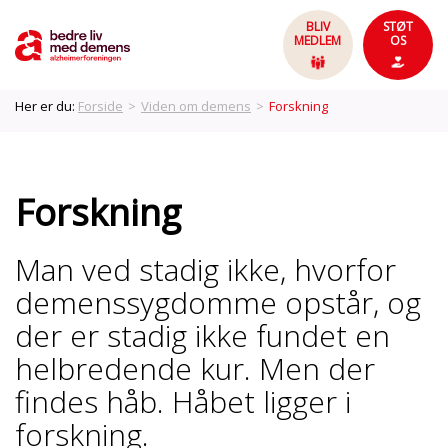
BLIV
STØT
MEDLEM
OS
Her er du:
Forside
>
Viden om demens
>
Forskning
Forskning
Man ved stadig ikke, hvorfor
demenssygdomme opstår, og
der er stadig ikke fundet en
helbredende kur. Men der
findes håb. Håbet ligger i
forskning.