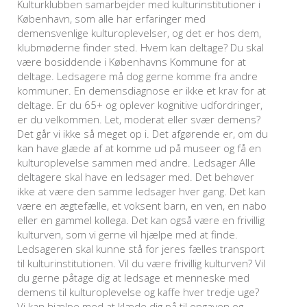
Kulturklubben samarbejder med kulturinstitutioner i
København, som alle har erfaringer med
demensvenlige kulturoplevelser, og det er hos dem,
klubmøderne finder sted. Hvem kan deltage? Du skal
være bosiddende i Københavns Kommune for at
deltage. Ledsagere må dog gerne komme fra andre
kommuner. En demensdiagnose er ikke et krav for at
deltage. Er du 65+ og oplever kognitive udfordringer,
er du velkommen. Let, moderat eller svær demens?
Det går vi ikke så meget op i. Det afgørende er, om du
kan have glæde af at komme ud på museer og få en
kulturoplevelse sammen med andre. Ledsager Alle
deltagere skal have en ledsager med. Det behøver
ikke at være den samme ledsager hver gang. Det kan
være en ægtefælle, et voksent barn, en ven, en nabo
eller en gammel kollega. Det kan også være en frivillig
kulturven, som vi gerne vil hjælpe med at finde.
Ledsageren skal kunne stå for jeres fælles transport
til kulturinstitutionen. Vil du være frivillig kulturven? Vil
du gerne påtage dig at ledsage et menneske med
demens til kulturoplevelse og kaffe hver tredje uge?
Vi kan hjælpe med at klæde dig på til opgaven og