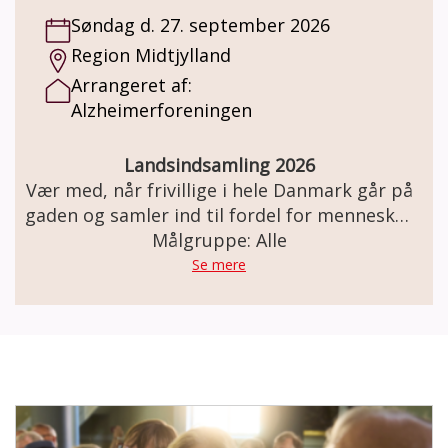
Søndag d. 27. september 2026
Region Midtjylland
Arrangeret af:
Alzheimerforeningen
Landsindsamling 2026
Vær med, når frivillige i hele Danmark går på
gaden og samler ind til fordel for mennesker
med demens og deres pårørende. Giv 2-3
Målgruppe: Alle
timer af din tid og gå en rute i dit
Se mere
lokalområde. De indsamlede midler går
blandt andet til forskning, gratis rådgivning
og aktiviteter i hele landet.