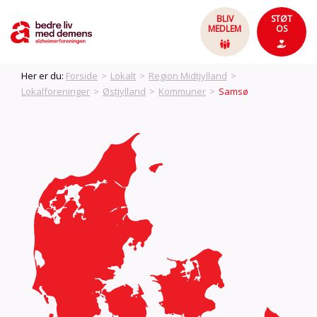
BLIV
STØT
MEDLEM
OS
Her er du:
Forside
>
Lokalt
>
Region Midtjylland
>
Lokalforeninger
>
Østjylland
>
Kommuner
>
Samsø