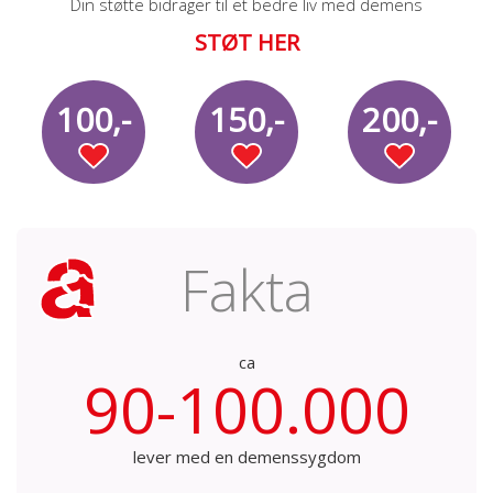
Din støtte bidrager til et bedre liv med demens
STØT HER
100,-
150,-
200,-
Fakta
ca
90-100.000
lever med en demenssygdom