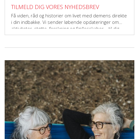
TILMELD DIG VORES NYHEDSBREV
Få viden, råd og historier om livet med demens direkte
i din indbakke. Vi sender løbende opdateringer om
aktiviteter, støtte, forskning og fællesskaber – til dig,
der vil gøre en forskel.