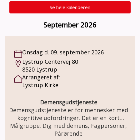
Se hele kalenderen
September 2026
Onsdag d. 09. september 2026
Lystrup Centervej 80
8520 Lystrup
Arrangeret af:
Lystrup Kirke
Demensgudstjeneste
Demensgudstjeneste er for mennesker med
kognitive udfordringer. Det er en kort
gudstjeneste med enkelhed og genkendelse
Målgruppe: Dig med demens, Fagpersoner,
og nærvær. Pårørende er også velkomne.
Pårørende