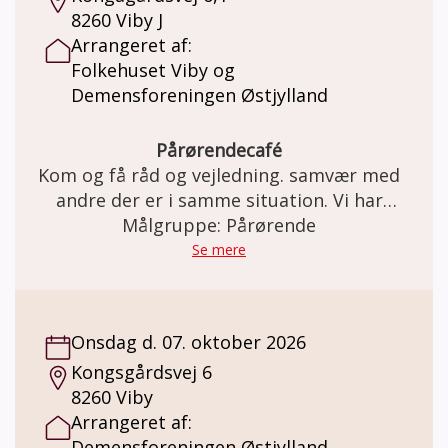
8260 Viby J
Arrangeret af:
Folkehuset Viby og
Demensforeningen Østjylland
Pårørendecafé
Kom og få råd og vejledning. samvær med
andre der er i samme situation. Vi har
kaffe/te med en bolle til.
Målgruppe: Pårørende
Se mere
Onsdag d. 07. oktober 2026
Kongsgårdsvej 6
8260 Viby
Arrangeret af:
Demensforeningen Østjylland