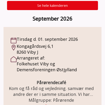
Se hele kalenderen
September 2026
Tirsdag d. 01. september 2026
Kongagårdsvej 6,1
8260 Viby J
Arrangeret af:
Folkehuset Viby og
Demensforeningen Østjylland
Pårørendecafé
Kom og få råd og vejledning. samvær med
andre der er i samme situation. Vi har
kaffe/te med en bolle til.
Målgruppe: Pårørende