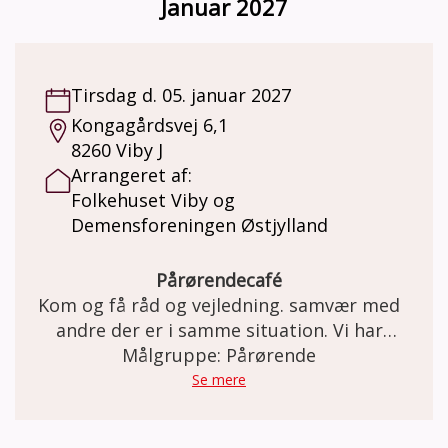
Januar 2027
Tirsdag d. 05. januar 2027
Kongagårdsvej 6,1
8260 Viby J
Arrangeret af:
Folkehuset Viby og
Demensforeningen Østjylland
Pårørendecafé
Kom og få råd og vejledning. samvær med
andre der er i samme situation. Vi har
kaffe/te med en bolle til.
Målgruppe: Pårørende
Se mere