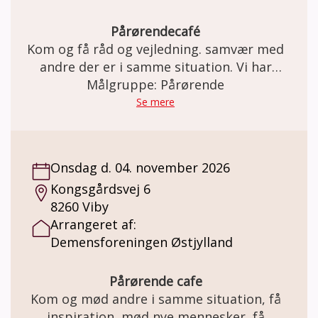
Pårørendecafé
Kom og få råd og vejledning. samvær med
andre der er i samme situation. Vi har
kaffe/te med en bolle til.
Målgruppe: Pårørende
Se mere
Onsdag d. 04. november 2026
Kongsgårdsvej 6
8260 Viby
Arrangeret af:
Demensforeningen Østjylland
Pårørende cafe
Kom og mød andre i samme situation, få
inspiration, mød nye mennesker, få