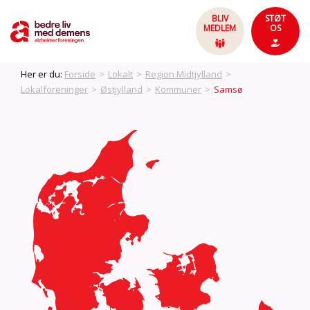
BLIV
STØT
MEDLEM
OS
Her er du:
Forside
>
Lokalt
>
Region Midtjylland
>
Lokalforeninger
>
Østjylland
>
Kommuner
>
Samsø