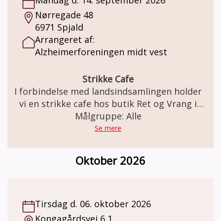
Nørregade 48
6971 Spjald
Arrangeret af:
Alzheimerforeningen midt vest
Strikke Cafe
I forbindelse med landsindsamlingen holder
vi en strikke cafe hos butik Ret og Vrang i
Holstebro. Vi hygger med håndarbejde, kaffe
Målgruppe: Alle
, kage og snak. Der vil også være mulighed
Se mere
for køb af garn m.m.
Oktober 2026
Tirsdag d. 06. oktober 2026
Kongagårdsvej 6,1