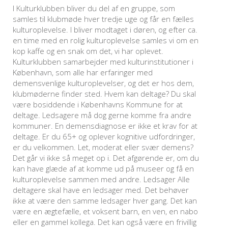
I Kulturklubben bliver du del af en gruppe, som
samles til klubmøde hver tredje uge og får en fælles
kulturoplevelse. I bliver modtaget i døren, og efter ca.
en time med en rolig kulturoplevelse samles vi om en
kop kaffe og en snak om det, vi har oplevet.
Kulturklubben samarbejder med kulturinstitutioner i
København, som alle har erfaringer med
demensvenlige kulturoplevelser, og det er hos dem,
klubmøderne finder sted. Hvem kan deltage? Du skal
være bosiddende i Københavns Kommune for at
deltage. Ledsagere må dog gerne komme fra andre
kommuner. En demensdiagnose er ikke et krav for at
deltage. Er du 65+ og oplever kognitive udfordringer,
er du velkommen. Let, moderat eller svær demens?
Det går vi ikke så meget op i. Det afgørende er, om du
kan have glæde af at komme ud på museer og få en
kulturoplevelse sammen med andre. Ledsager Alle
deltagere skal have en ledsager med. Det behøver
ikke at være den samme ledsager hver gang. Det kan
være en ægtefælle, et voksent barn, en ven, en nabo
eller en gammel kollega. Det kan også være en frivillig