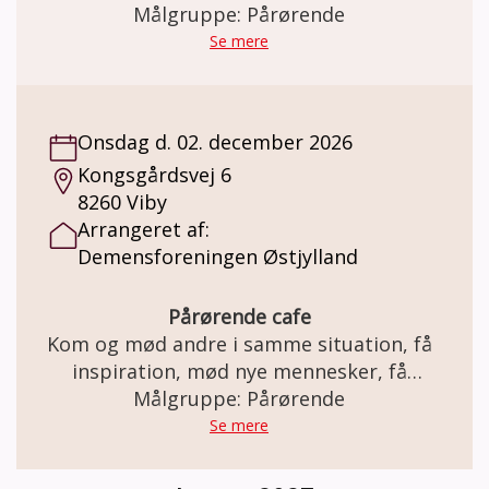
kaffe/te med en bolle til.
Målgruppe: Pårørende
Se mere
Onsdag d. 02. december 2026
Kongsgårdsvej 6
8260 Viby
Arrangeret af:
Demensforeningen Østjylland
Pårørende cafe
Kom og mød andre i samme situation, få
inspiration, mød nye mennesker, få
Målgruppe: Pårørende
rådgivning.
Se mere