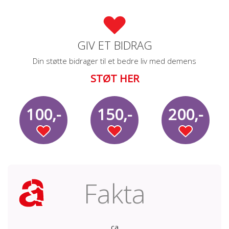
GIV ET BIDRAG
Din støtte bidrager til et bedre liv med demens
STØT HER
100,-
150,-
200,-
Fakta
ca