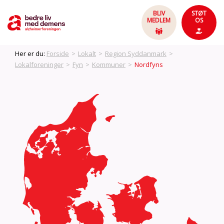
BLIV
STØT
MEDLEM
OS
Her er du:
Forside
>
Lokalt
>
Region Syddanmark
>
Lokalforeninger
>
Fyn
>
Kommuner
>
Nordfyns