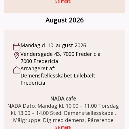
fællesskab. Sammen planlægger vi, hvad der
Se mere
skal ske i tøseklubben. Det kunne for
eksempel være: spille spil, quizze, gå en tur i
August 2026
naturen, tage på cafebesøg, udflugter, på
biblioteket, bage, masser af hyggesnak og
meget andet.
Mandag d. 10. august 2026
Vendersgade 43, 7000 Fredericia
7000 Fredericia
Arrangeret af:
Demensfællesskabet Lillebælt
Fredericia
NADA cafe
NADA Dato: Mandag kl. 10.00 – 11.00 Torsdag
kl. 13.00 – 14.00 Sted: Demensfællesskabet
Lillebælt. Vendersgade 43, 7000 Fredericia.
Målgruppe: Dig med demens, Pårørende
Demensteamet tilbyder NADA til mennesker
Se mere