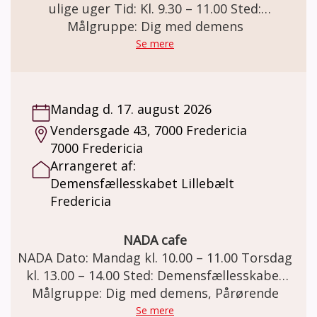
ulige uger Tid: Kl. 9.30 – 11.00 Sted:
Demensfællesskabet Lillebælt Annekset
Målgruppe: Dig med demens
Erritsø Bygade 85 A Erritsø, 7000 Fredericia
Se mere
Vedligeholdende - CST Deltagere der har
gennemført et CST-forløb. Deltagerne bliver
fordelt i de 3 Vedligeholdende CST-grupper,
Mandag d. 17. august 2026
der mødes henholdsvis tirsdage, onsdage og
Vendersgade 43, 7000 Fredericia
fredage i ulige uger. Deltagerne tilbydes et
7000 Fredericia
forløb i en lukket gruppe i et ½ år ad
Arrangeret af:
gangen. Vedligeholdende - CST sigter mod at
Demensfællesskabet Lillebælt
vedligeholde og styrke deltagernes kognitive
Fredericia
og sociale færdigheder. Nøgleprincipper
som gælder for CST er engement, respekt,
medinddragelse, morskab, relationer,
NADA cafe
reminiscens, synspunkter og mening – frem
NADA Dato: Mandag kl. 10.00 – 11.00 Torsdag
for fakta m.m. Pris: Deltagelse på holdet er
kl. 13.00 – 14.00 Sted: Demensfællesskabet
gratis. Der kan købes kaffe og the for kr. 20,-
Lillebælt. Vendersgade 43, 7000 Fredericia.
Målgruppe: Dig med demens, Pårørende
Ved interesse kontakt Demensfællesskabet
Demensteamet tilbyder NADA til mennesker
Se mere