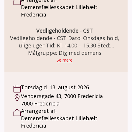
Demensfællesskabet Lillebælt
Fredericia
Vedligeholdende - CST
Vedligeholdende - CST Dato: Onsdags hold,
ulige uger Tid: Kl. 14.00 – 15.30 Sted:
Demensfællesskabet Lillebælt Vendersgade
Målgruppe: Dig med demens
43, 7000 Fredericia Vedligeholdende - CST
Se mere
Deltagere der har gennemført et CST-forløb.
Deltagerne bliver fordelt i de 3
Vedligeholdende CST-grupper, der mødes
Torsdag d. 13. august 2026
henholdsvis tirsdage, onsdage og fredage i
Vendersgade 43, 7000 Fredericia
ulige uger. Deltagerne tilbydes et forløb i en
7000 Fredericia
lukket gruppe i et ½ år ad gangen.
Arrangeret af:
Vedligeholdende - CST sigter mod at
Demensfællesskabet Lillebælt
vedligeholde og styrke deltagernes kognitive
Fredericia
og sociale færdigheder. Nøgleprincipper