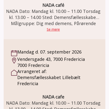
NADA café
NADA Dato: Mandag kl. 10.00 – 11.00 Torsdag
kl. 13.00 – 14.00 Sted: Demensfællesskabet
Lillebælt. Vendersgade 43, 7000 Fredericia.
Målgruppe: Dig med demens, Pårørende
Demensteamet tilbyder NADA til mennesker
Se mere
med demens og deres pårørende. NADA er
en nænsom metode, der kan skabe ro i krop
og sind og styrke kontakten til egne
Mandag d. 07. september 2026
ressourcer og øge trivsel og velvære.
Vendersgade 43, 7000 Fredericia
Metoden består af 5 små tynde nåle som
7000 Fredericia
sættes i hvert øre. Nålene er sterile
Arrangeret af:
engangsnåle, som altid kasseres efter brug.
Demensfællesskabet Lillebælt
Nålene sidder i øret i 45 minutter hvorefter
Fredericia
de fjernes. For at opnå fuld effekt, bør
deltageren sidde stille og slappe af imens.
Pris: Kr. 30 pr. gang, der er mulighed for at
NADA cafe
købe et 10-turs kort. Beløbet dækker
NADA Dato: Mandag kl. 10.00 – 11.00 Torsdag
udelukkende indkøb af materialer. Vi
kl. 13.00 – 14.00 Sted: Demensfællesskabet