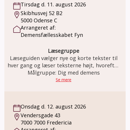
Tirsdag d. 11. august 2026
vigtige årstal, begivenheder, fødselsdage,
Skibhusvej 52 B2
ens musiksmag, yndlingsret og meget mere.
5000 Odense C
Livsplakaten giver dig mulighed for at
Arrangeret af:
fortælle ”Hvem er jeg?”. Fortællinger om
Demensfællesskabet Fyn
sider af dig selv og hvem du er som person.
Det med hjælp af forskellige fotos fra dit liv.
Plakaten laver du sammen med Hans-Jørgen
Læsegruppe
igennem ca. 3 fortrolige samtaler af en
Læseguiden vælger nye og korte tekster til
times varighed, det alene eller sammen med
hver gang og læser teksterne højt, hvorefter
en pårørende. Pris: Plakaten er gratis. En
Målgruppe: Dig med demens
der lægges op til en snak.
ramme til plakaten koster kr. 100,-
Se mere
Onsdag d. 12. august 2026
Vendersgade 43
7000 7000 Fredericia
Arrangeret af: