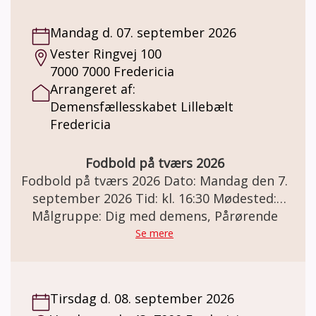
kan læse mere om NADA på følgende link:
eget håndarbejde med, så kan Mette hjælpe
https://nada-danmark.dk/nada/om-nada-
med at komme i gang eller hjælpe med at
Mandag d. 07. september 2026
bjaelken/
komme videre med sit projekt, hvis man er
Vester Ringvej 100
gået i stå.
7000 7000 Fredericia
Arrangeret af:
Demensfællesskabet Lillebælt
Fredericia
Fodbold på tværs 2026
Fodbold på tværs 2026 Dato: Mandag den 7.
september 2026 Tid: kl. 16:30 Mødested:
Fredericia Idrætscenter hal 5 og 6 Vester
Målgruppe: Dig med demens, Pårørende
Ringvej 100, 7000 Fredericia Fodbold på
Se mere
tværs 2026 Tilbud til mennesker med
demens, pårørende eller frivillig i
Demensfællesskabet Lillebælt. Solstrålen og
Tirsdag d. 08. september 2026
Frivilligcenter Fredericia indbyder jer til en