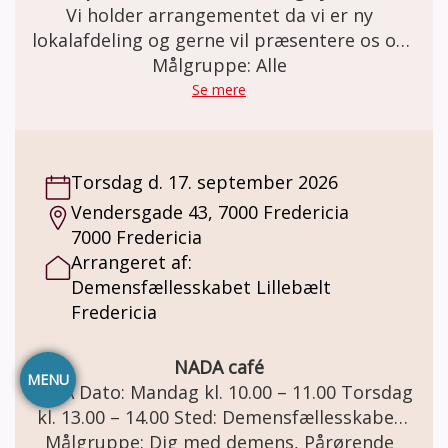
igennem ca. 3 fortrolige samtaler af en
Vi holder arrangementet da vi er ny
times varighed, det alene eller sammen med
lokalafdeling og gerne vil præsentere os og
en pårørende. Pris: Plakaten er gratis. En
orientere om tanker og ideer. Samtidig er vi
Målgruppe: Alle
ramme til plakaten koster kr. 100,-
interesseret i om der er nogen der kunne
Se mere
tænke sig at være frivillig til vores
aktiviteter. Vi har også virtuelt foredrag
med Asmus Vogel “Dårlig hukommelse- er
Torsdag d. 17. september 2026
det aldring eller demens “ Så er vi vært med
Vendersgade 43, 7000 Fredericia
smørrebrød.
7000 Fredericia
Arrangeret af:
Demensfællesskabet Lillebælt
Fredericia
NADA café
MENU
NADA Dato: Mandag kl. 10.00 – 11.00 Torsdag
kl. 13.00 – 14.00 Sted: Demensfællesskabet
Lillebælt. Vendersgade 43, 7000 Fredericia.
Målgruppe: Dig med demens, Pårørende