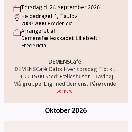
livskvaliteten for dig, der har demens inde
Torsdag d. 24. september 2026
på livet. Desuden vil du få mulighed for at
Højdedraget 1, Taulov
høre mennesker med demens fortælle om,
7000 7000 Fredericia
hvad der giver glæde og livskvalitet i en
Arrangeret af:
forandret hverdag - og om hvad der gør det
Demensfællesskabet Lillebælt
sværere.
Fredericia
DEMENSCafé
DEMENSCafé Dato: Hver torsdag Tid: kl.
13.00-15.00 Sted: Fælleshuset - Tavlhøj
Målgruppe: Dig med demens, Pårørende
Højdedraget 1, Taulov, 7000 Fredericia
DEMENSCafé For mennesker med demens
Se mere
og deres pårørende. Demensfællesskabet
Lillebælt Fredericia inviterer til et varmt,
Oktober 2026
uformelt og støttende fællesskab i vores
Demenscafé. Et socialt fællesskab og et
trygt frirum som faciliteres af frivillige fra