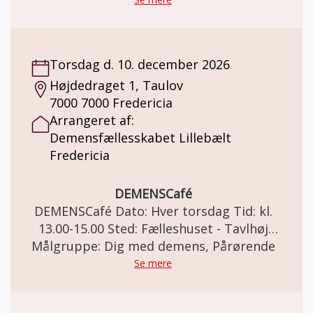
demensfaellesskabet.lillebaelt@fredericia.dk
Torsdag d. 10. december 2026
Højdedraget 1, Taulov
7000 7000 Fredericia
Arrangeret af:
Demensfællesskabet Lillebælt
Fredericia
DEMENSCafé
DEMENSCafé Dato: Hver torsdag Tid: kl.
13.00-15.00 Sted: Fælleshuset - Tavlhøj
Målgruppe: Dig med demens, Pårørende
Højdedraget 1, Taulov, 7000 Fredericia
DEMENSCafé For mennesker med demens
Se mere
og deres pårørende. Demensfællesskabet
Lillebælt Fredericia inviterer til et varmt,