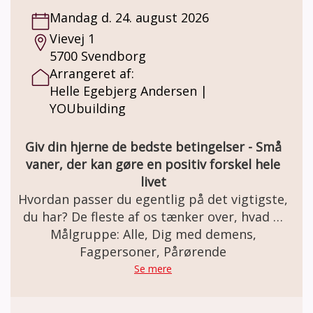
uformelt og støttende fællesskab i vores
Mandag d. 24. august 2026
Demenscafé. Et socialt fællesskab og et
Vievej 1
trygt frirum som faciliteres af frivillige fra
5700 Svendborg
Demensfællesskabet Lillebælt. Hygge og
Arrangeret af:
gode snakke, sang, små spil og quizzer,
Helle Egebjerg Andersen |
forskellige oplægsholdere, korte gåture og
YOUbuilding
meget andet. Pris: Demenscaféen er gratis. I
Demensfællesskabet kan der købes kaffe og
the pris kr. 20,- Der kan være egenbetaling
Giv din hjerne de bedste betingelser - Små
ved særlige aktiviteter såsom
vaner, der kan gøre en positiv forskel hele
fællesspisning, udflugter, foredrag m.m.
livet
Tilmelding fra gang til gang til
Hvordan passer du egentlig på det vigtigste,
Demensfællesskabet Lillebælt på tlf. 22 80
du har? De fleste af os tænker over, hvad vi
01 95 eller på mail:
spiser, hvordan vi holder kroppen i gang, og
Målgruppe: Alle, Dig med demens,
demensfaellesskabet.lillebaelt@fredericia.dk
om vi får sovet nok. Men hvor ofte tænker vi
Fagpersoner, Pårørende
over, hvad hjernen har brug for? Hjernen er
Se mere
centrum for vores hukommelse,
koncentration, humør, energi og evne til at