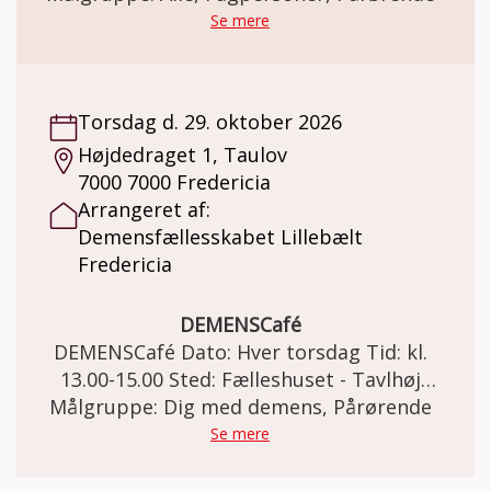
demensfaellesskabet.lillebaelt@fredericia.dk
værgemål? Og hvordan sikrer man sig
Se mere
adgang til post, bank og offentlige
løsninger? Foredraget giver et overblik over
de vigtigste juridiske forhold og
Torsdag d. 29. oktober 2026
understreger betydningen af at være på
Højdedraget 1, Taulov
forkant. v. Advokat Benny Collenburg
7000 7000 Fredericia
Arrangeret af:
Demensfællesskabet Lillebælt
Fredericia
DEMENSCafé
DEMENSCafé Dato: Hver torsdag Tid: kl.
13.00-15.00 Sted: Fælleshuset - Tavlhøj
Målgruppe: Dig med demens, Pårørende
Højdedraget 1, Taulov, 7000 Fredericia
DEMENSCafé For mennesker med demens
Se mere
og deres pårørende. Demensfællesskabet
Lillebælt Fredericia inviterer til et varmt,