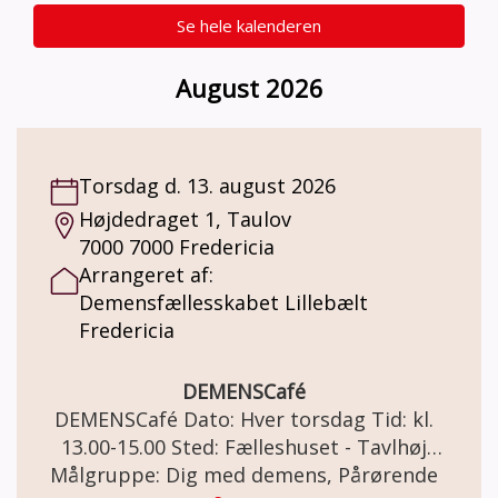
Se hele kalenderen
August 2026
Torsdag d. 13. august 2026
Højdedraget 1, Taulov
7000 7000 Fredericia
Arrangeret af:
Demensfællesskabet Lillebælt
Fredericia
DEMENSCafé
DEMENSCafé Dato: Hver torsdag Tid: kl.
13.00-15.00 Sted: Fælleshuset - Tavlhøj
Målgruppe: Dig med demens, Pårørende
Højdedraget 1, Taulov, 7000 Fredericia