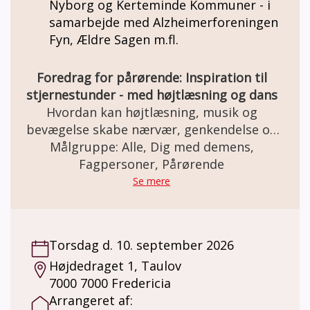
Nyborg og Kerteminde Kommuner - i
samarbejde med Alzheimerforeningen
Fyn, Ældre Sagen m.fl.
Foredrag for pårørende: Inspiration til
stjernestunder - med højtlæsning og dans
Hvordan kan højtlæsning, musik og
bevægelse skabe nærvær, genkendelse og
glæde – også når sproget og hukommelsen
Målgruppe: Alle, Dig med demens,
svigter? Få inspiration og konkrete
Fagpersoner, Pårørende
eksempler på, hvordan man som pårørende
Se mere
kan skabe meningsfulde stjernestunder for
mennesker med demens gennem
højtlæsning og dans. Du er velkommen
Torsdag d. 10. september 2026
alene, eller du kan tage din nære med
Højdedraget 1, Taulov
demens under armen, så I kan få en særlig
7000 7000 Fredericia
oplevelse sammen. Vær med til en aften,
Arrangeret af:
hvor vi skal erindre, danse (med headsets