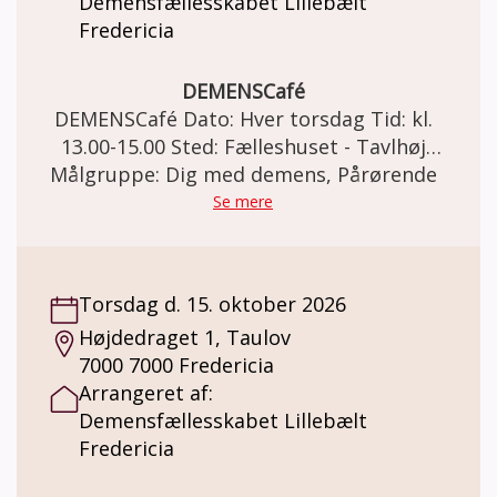
Demensfællesskabet Lillebælt
Fredericia
DEMENSCafé
DEMENSCafé Dato: Hver torsdag Tid: kl.
13.00-15.00 Sted: Fælleshuset - Tavlhøj
Målgruppe: Dig med demens, Pårørende
Højdedraget 1, Taulov, 7000 Fredericia
DEMENSCafé For mennesker med demens
Se mere
og deres pårørende. Demensfællesskabet
Lillebælt Fredericia inviterer til et varmt,
uformelt og støttende fællesskab i vores
Torsdag d. 15. oktober 2026
Demenscafé. Et socialt fællesskab og et
Højdedraget 1, Taulov
trygt frirum som faciliteres af frivillige fra
7000 7000 Fredericia
Demensfællesskabet Lillebælt. Hygge og
Arrangeret af:
gode snakke, sang, små spil og quizzer,
Demensfællesskabet Lillebælt
forskellige oplægsholdere, korte gåture og
Fredericia
meget andet. Pris: Demenscaféen er gratis. I
Demensfællesskabet kan der købes kaffe og