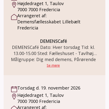
Højdedraget 1, Taulov
7000 7000 Fredericia
Arrangeret af:
Demensfællesskabet Lillebælt
Fredericia
DEMENSCafé
DEMENSCafé Dato: Hver torsdag Tid: kl.
13.00-15.00 Sted: Fælleshuset - Tavlhøj
Målgruppe: Dig med demens, Pårørende
Højdedraget 1, Taulov, 7000 Fredericia
DEMENSCafé For mennesker med demens
Se mere
og deres pårørende. Demensfællesskabet
Lillebælt Fredericia inviterer til et varmt,
uformelt og støttende fællesskab i vores
Torsdag d. 19. november 2026
Demenscafé. Et socialt fællesskab og et
Højdedraget 1, Taulov
trygt frirum som faciliteres af frivillige fra
7000 7000 Fredericia
Demensfællesskabet Lillebælt. Hygge og
Arrangeret af:
gode snakke, sang, små spil og quizzer,