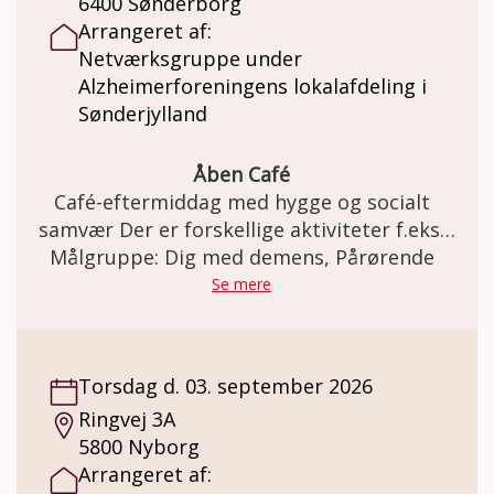
6400 Sønderborg
Demensfællesskabet Lillebælt. Hygge og
Arrangeret af:
gode snakke, sang, små spil og quizzer,
Netværksgruppe under
forskellige oplægsholdere, korte gåture og
Alzheimerforeningens lokalafdeling i
meget andet. Pris: Demenscaféen er gratis. I
Sønderjylland
Demensfællesskabet kan der købes kaffe og
the pris kr. 20,- Der kan være egenbetaling
ved særlige aktiviteter såsom
Åben Café
fællesspisning, udflugter, foredrag m.m.
Café-eftermiddag med hygge og socialt
Tilmelding fra gang til gang til
samvær Der er forskellige aktiviteter f.eks.
Demensfællesskabet Lillebælt på tlf. 22 80
sangeftermiddag, foredrag, udflugt m.m.
Målgruppe: Dig med demens, Pårørende
01 95 eller på mail:
Se mere
demensfaellesskabet.lillebaelt@fredericia.dk
Torsdag d. 03. september 2026
Ringvej 3A
5800 Nyborg
Arrangeret af: