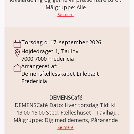
orientere om tanker og ideer. Samtidig er vi
Målgruppe: Alle
interesseret i om der er nogen der kunne
Se mere
tænke sig at være frivillig til vores
aktiviteter. Vi har også virtuelt foredrag
med Asmus Vogel “Dårlig hukommelse- er
Torsdag d. 17. september 2026
det aldring eller demens “ Så er vi vært med
Højdedraget 1, Taulov
smørrebrød.
7000 7000 Fredericia
Arrangeret af:
Demensfællesskabet Lillebælt
Fredericia
DEMENSCafé
DEMENSCafé Dato: Hver torsdag Tid: kl.
13.00-15.00 Sted: Fælleshuset - Tavlhøj
Målgruppe: Dig med demens, Pårørende
Højdedraget 1, Taulov, 7000 Fredericia
DEMENSCafé For mennesker med demens
Se mere