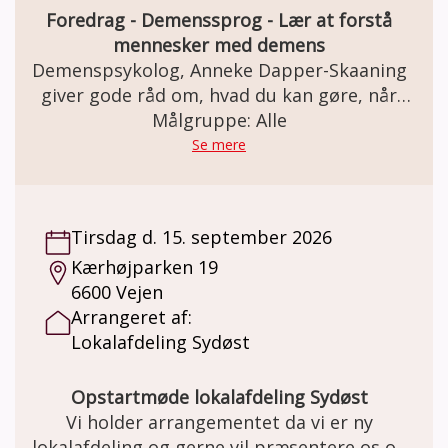
the pris kr. 20,- Der kan være egenbetaling
Foredrag - Demenssprog - Lær at forstå
ved særlige aktiviteter såsom
mennesker med demens
fællesspisning, udflugter, foredrag m.m.
Demenspsykolog, Anneke Dapper-Skaaning
Tilmelding fra gang til gang til
giver gode råd om, hvad du kan gøre, når
Demensfællesskabet Lillebælt på tlf. 22 80
demens og kognitive forstyrrelser gør det
Målgruppe: Alle
01 95 eller på mail:
svært at kommuniker som før.
Se mere
demensfaellesskabet.lillebaelt@fredericia.dk
Tirsdag d. 15. september 2026
Kærhøjparken 19
6600 Vejen
Arrangeret af:
Lokalafdeling Sydøst
Opstartmøde lokalafdeling Sydøst
Vi holder arrangementet da vi er ny
lokalafdeling og gerne vil præsentere os og