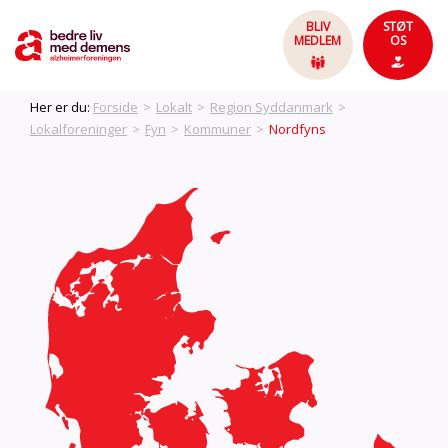
BLIV
STØT
MEDLEM
OS
Her er du:
Forside
>
Lokalt
>
Region Syddanmark
>
Lokalforeninger
>
Fyn
>
Kommuner
>
Nordfyns