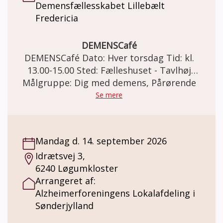
Demensfællesskabet Lillebælt
på) og sanse sammen. v. Lillan Albeck og
Fredericia
Mette Oscar Pedersen
DEMENSCafé
DEMENSCafé Dato: Hver torsdag Tid: kl.
13.00-15.00 Sted: Fælleshuset - Tavlhøj
Målgruppe: Dig med demens, Pårørende
Højdedraget 1, Taulov, 7000 Fredericia
DEMENSCafé For mennesker med demens
Se mere
og deres pårørende. Demensfællesskabet
Lillebælt Fredericia inviterer til et varmt,
uformelt og støttende fællesskab i vores
Mandag d. 14. september 2026
Demenscafé. Et socialt fællesskab og et
Idrætsvej 3,
trygt frirum som faciliteres af frivillige fra
6240 Løgumkloster
Demensfællesskabet Lillebælt. Hygge og
Arrangeret af:
gode snakke, sang, små spil og quizzer,
Alzheimerforeningens Lokalafdeling i
forskellige oplægsholdere, korte gåture og
Sønderjylland
meget andet. Pris: Demenscaféen er gratis. I
Demensfællesskabet kan der købes kaffe og