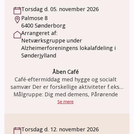
uformelt og støttende fællesskab i vores
Torsdag d. 05. november 2026
Demenscafé. Et socialt fællesskab og et
Palmose 8
trygt frirum som faciliteres af frivillige fra
6400 Sønderborg
Demensfællesskabet Lillebælt. Hygge og
Arrangeret af:
gode snakke, sang, små spil og quizzer,
Netværksgruppe under
forskellige oplægsholdere, korte gåture og
Alzheimerforeningens lokalafdeling i
meget andet. Pris: Demenscaféen er gratis. I
Sønderjylland
Demensfællesskabet kan der købes kaffe og
the pris kr. 20,- Der kan være egenbetaling
ved særlige aktiviteter såsom
Åben Café
fællesspisning, udflugter, foredrag m.m.
Café-eftermiddag med hygge og socialt
Tilmelding fra gang til gang til
samvær Der er forskellige aktiviteter f.eks.
Demensfællesskabet Lillebælt på tlf. 22 80
sangeftermiddag, foredrag, udflugt m.m.
Målgruppe: Dig med demens, Pårørende
01 95 eller på mail:
Se mere
demensfaellesskabet.lillebaelt@fredericia.dk
Torsdag d. 12. november 2026