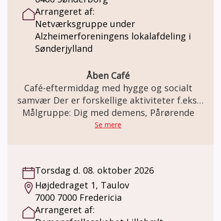
Demensfællesskabet Lillebælt. Hygge og
Arrangeret af:
gode snakke, sang, små spil og quizzer,
Netværksgruppe under
forskellige oplægsholdere, korte gåture og
Alzheimerforeningens lokalafdeling i
meget andet. Pris: Demenscaféen er gratis. I
Sønderjylland
Demensfællesskabet kan der købes kaffe og
the pris kr. 20,- Der kan være egenbetaling
ved særlige aktiviteter såsom
Åben Café
fællesspisning, udflugter, foredrag m.m.
Café-eftermiddag med hygge og socialt
Tilmelding fra gang til gang til
samvær Der er forskellige aktiviteter f.eks.
Demensfællesskabet Lillebælt på tlf. 22 80
sangeftermiddag, foredrag, udflugt m.m.
Målgruppe: Dig med demens, Pårørende
01 95 eller på mail:
Se mere
demensfaellesskabet.lillebaelt@fredericia.dk
Torsdag d. 08. oktober 2026
Højdedraget 1, Taulov
7000 7000 Fredericia
Arrangeret af: