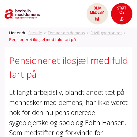
BLIV
STØT
MEDLEM
OS
Her er du:
Forside
>
Temaer om demens
>
Frivilligportrætter
>
Pensioneret ildsjæl med fuld fart på
Pensioneret ildsjæl med fuld
fart på
Et langt arbejdsliv, blandt andet tæt på
mennesker med demens, har ikke været
nok for den nu pensionerede
sygeplejerske og sociolog Edith Hansen.
Som medstifter og forkvinde for