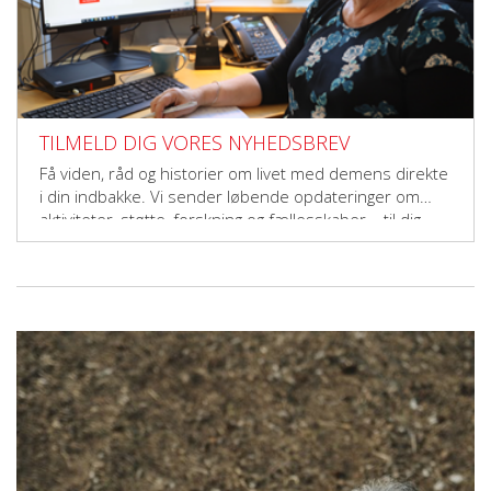
TILMELD DIG VORES NYHEDSBREV
Få viden, råd og historier om livet med demens direkte
i din indbakke. Vi sender løbende opdateringer om
aktiviteter, støtte, forskning og fællesskaber – til dig,
der vil gøre en forskel.