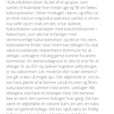
I Kulturklubben bliver du del af en gruppe, som
samles til klubmøde hver tredje uge og får en fælles
kulturoplevelse. I bliver modtaget i døren, og efter ca.
en time med en rolig kulturoplevelse samles vi om en
kop kaffe og en snak om det, vi har oplevet.
Kulturklubben samarbejder med kulturinstitutioner i
København, som alle har erfaringer med
demensvenlige kulturoplevelser, og det er hos dem,
klubmøderne finder sted. Hvem kan deltage? Du skal
være bosiddende i Københavns Kommune for at
deltage. Ledsagere må dog gerne komme fra andre
kommuner. En demensdiagnose er ikke et krav for at
deltage. Er du 65+ og oplever kognitive udfordringer,
er du velkommen. Let, moderat eller svær demens?
Det går vi ikke så meget op i. Det afgørende er, om du
kan have glæde af at komme ud på museer og få en
kulturoplevelse sammen med andre. Ledsager Alle
deltagere skal have en ledsager med. Det behøver
ikke at være den samme ledsager hver gang. Det kan
være en ægtefælle, et voksent barn, en ven, en nabo
eller en gammel kollega. Det kan også være en frivillig