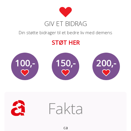
GIV ET BIDRAG
Din støtte bidrager til et bedre liv med demens
STØT HER
100,-
150,-
200,-
Fakta
ca