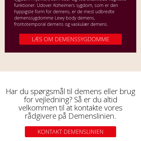
funktioner. Udover Alzheimers sygdom, som er den
hyppigste form for demens, er de mest udbredte
demenssygdomme Lewy body demens,
frontotemporal demens og vaskulær demens.
LÆS OM DEMENSSYGDOMME
Har du spørgsmål til demens eller brug
for vejledning? Så er du altid
velkommen til at kontakte vores
rådgivere på Demenslinien.
KONTAKT DEMENSLINIEN