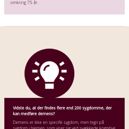
omkring 75 år.
Vidste du, at der findes flere end 200 sygdomme, der
kan medføre demens?
Demens er ikke en specifik sygdom, men tegn på
sygdom i hjernen, som viser sig ved svækkede kognitive