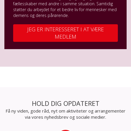
fællesskaber med andre i samme situation. Samtidig
støtter du arbejdet for et bedre liv for mennesker med
demens og deres pårørende.
JEG ER INTERESSERET I AT VÆRE
MEDLEM
HOLD DIG OPDATERET
Få ny viden, gode råd, nyt om aktiviteter og arrangementer
via vores nyhedsbrev og sociale medier.