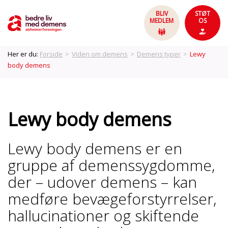
BLIV
STØT
MEDLEM
OS
Her er du:
Forside
>
Viden om demens
>
Demens typer
>
Lewy
body demens
Lewy body demens
Lewy body demens er en
gruppe af demenssygdomme,
der –
udover demens –
kan
medføre bevægeforstyrrelser,
hallucinationer og skiftende