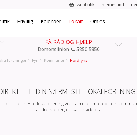
webbutik
hjernesund
de
litik
Frivillig
Kalender
Lokalt
Om os
FÅ RÅD OG HJÆLP
Demenslinien 📞 5850 5850
okalforeninger
>
Fyn
>
Kommuner
>
Nordfyns
DIREKTE TIL DIN NÆRMESTE LOKALFORENING
 til din nærmeste lokalforening via listen - eller klik på din kommun
andre steder, du kan møde os.