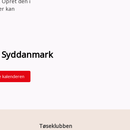
 Opret den i
der kan
on Syddanmark
e kalenderen
Tøseklubben