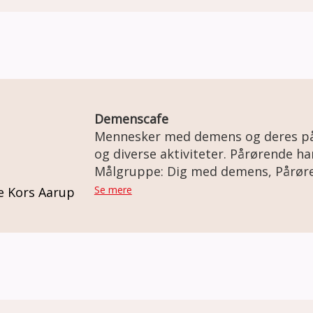
Demenscafe
Mennesker med demens og deres på
og diverse aktiviteter. Pårørende har mulighed for at
udveksle erfaringer.
Målgruppe: Dig med demens, Pårør
Se mere
e Kors Aarup