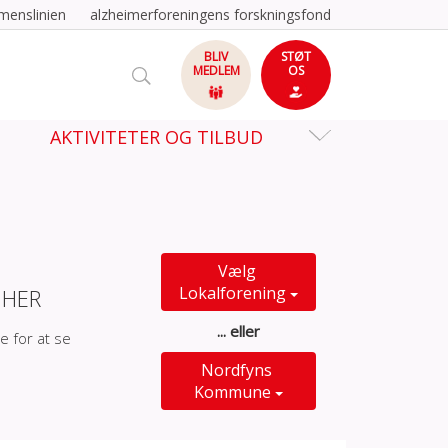
menslinien
alzheimerforeningens forskningsfond
BLIV
STØT
MEDLEM
OS
AKTIVITETER OG TILBUD
Vælg
Lokalforening
 HER
... eller
e for at se
Nordfyns
Kommune