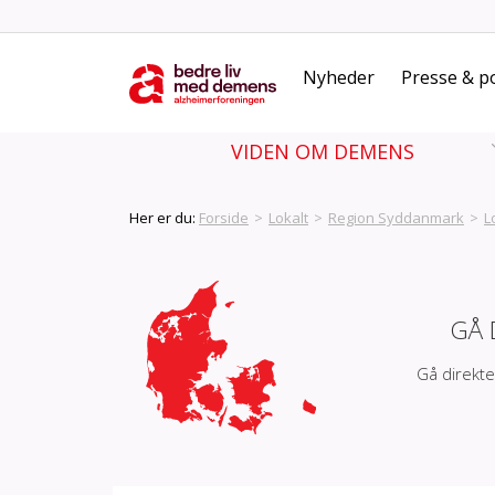
Nyheder
Presse & po
VIDEN OM DEMENS
Her er du:
Forside
>
Lokalt
>
Region Syddanmark
>
L
GÅ 
Gå direkte