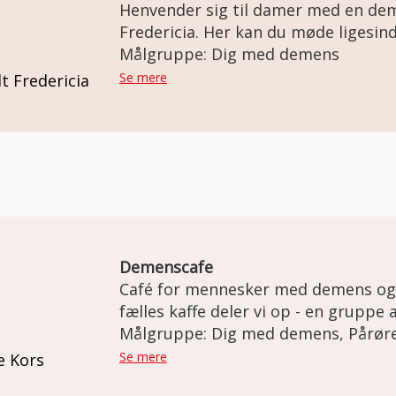
Henvender sig til damer med en d
Fredericia. Her kan du møde ligesindede og blive en del af et
fællesskab. Sammen planlægger vi, hvad der skal ske i
Målgruppe: Dig med demens
tøseklubben. Det kunne for eksempel være: spille spil, quizze,
Se mere
t Fredericia
gå en tur i naturen, tage på cafebes
biblioteket, bage, masser af hygge
Demenscafe
Café for mennesker med demens og der
fælles kaffe deler vi op - en gruppe af
forskellige aktiviteter for dem som
Målgruppe: Dig med demens, Pårør
pårørende går for sig sammen med en
Se mere
e Kors
udfordringer der er i hverdagen.