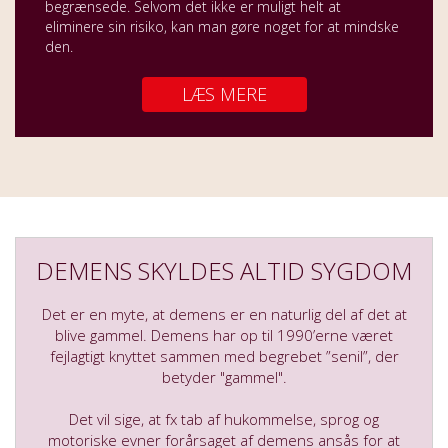
begrænsede. Selvom det ikke er muligt helt at
eliminere sin risiko, kan man gøre noget for at mindske
den.
LÆS MERE
DEMENS SKYLDES ALTID SYGDOM
Det er en myte, at demens er en naturlig del af det at
blive gammel. Demens har op til 1990’erne været
fejlagtigt knyttet sammen med begrebet ”senil”, der
betyder "gammel".
Det vil sige, at fx tab af hukommelse, sprog og
motoriske evner forårsaget af demens ansås for at