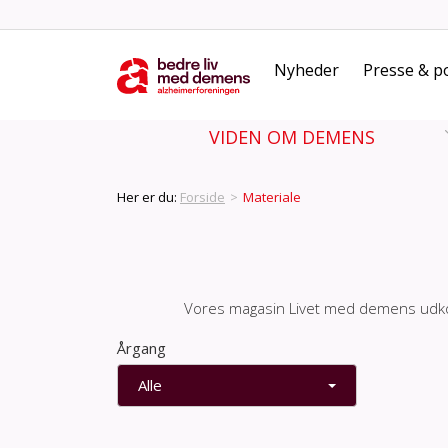
Nyheder
Presse & po
VIDEN OM DEMENS
Her er du:
Forside
>
Materiale
Vores magasin Livet med demens udkomm
Årgang
Alle