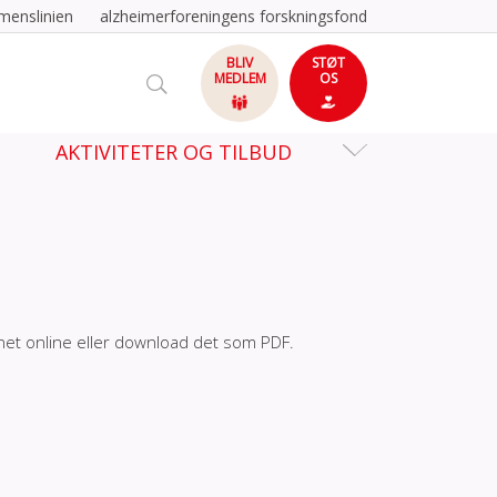
menslinien
alzheimerforeningens forskningsfond
BLIV
STØT
MEDLEM
OS
AKTIVITETER OG TILBUD
net online eller download det som PDF.