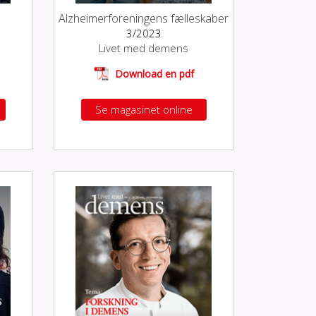
Alzheimerforeningens fælleskaber
3
/
2023
Livet med demens
Download
en pdf
Se magasinet
online