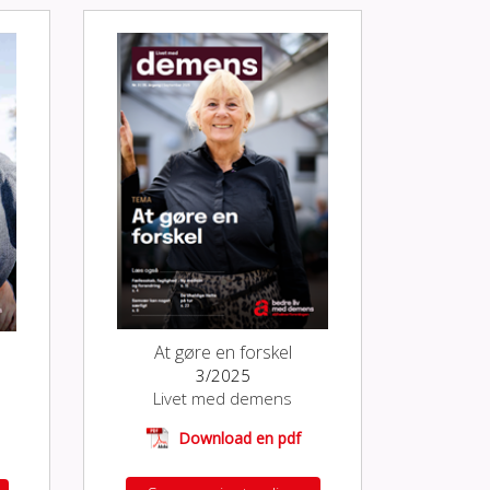
At gøre en forskel
3
/
2025
Livet med demens
Download
en pdf