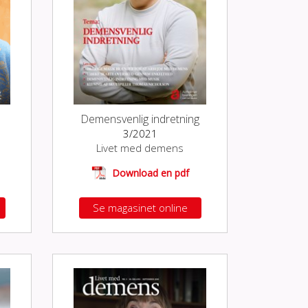
Demensvenlig indretning
3
/
2021
Livet med demens
Download
en pdf
Se magasinet
online