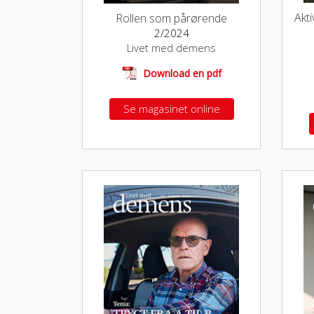
Akti
Rollen som pårørende
2
/
2024
Livet med demens
Download
en pdf
Se magasinet
online