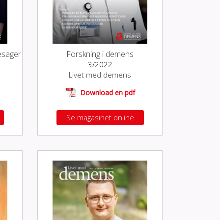
esager
Forskning i demens
3
/
2022
Livet med demens
Download
en pdf
Se magasinet
online