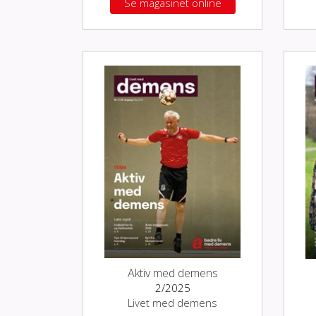
Se magasinet
online
Aktiv med demens
2
/
2025
Livet med demens