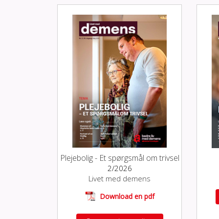
Plejebolig - Et spørgsmål om trivsel
2
/
2026
Livet med demens
Download
en pdf