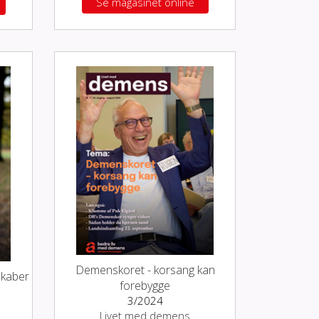
Se magasinet
online
Demenskoret - korsang kan
skaber
forebygge
3
/
2024
Livet med demens